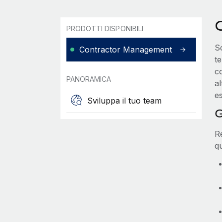
PRODOTTI DISPONIBILI
S
Contractor Management
t
co
PANORAMICA
al
es
Sviluppa il tuo team
G
Re
qu