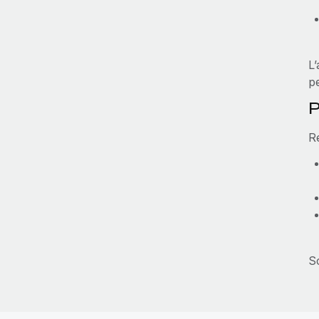
L’
pe
P
R
S