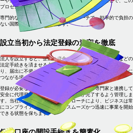
ーや当局と連携し、コンプライアンスを徹底することで、この
プロセスを簡素化します。
専門的なガイダンスと実績あるアプローチで、効率的で負担の
ない国際法人設立を実現します。
設立当初から法定登録の遵守を徹底
法人を設立すると、企業は税金、社会保障のほか、登記などの
法定手続きを済ませる必要があります。期限を守らなかった
り、届出に不備があったりすると、ペナルティや業務の遅延に
つながる場合もあります。
登録が必要な事項をすべて特定し、第三者の専門家と連携して
安全に代理登録を行い、期限内に提出が完了するよう管理しま
す。当社のプロアクティブなアプローチにより、ビジネスは常
にコンプライアンスを遵守し、スムーズかつ迅速に事業を開始
できる状態を保ちます。
銀行口座の開設手続きを簡素化