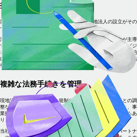
括的にサポート
新市場への展開には困難が伴いますが、現地法人の設立がその
一つである必要はありません。
法人設立や法令遵守から銀行手続きに至るまで、専門家が主導
する当社のサービスがすべてのプロセスをシンプルにし、ビジ
ネスの成長に専念できるようサポートします。各段階で専門的
にサポートし、お客様のニーズに合わせた、スムーズで効率的
な、コンプライアンスを確保した法人設立を実現します。
複雑な法務手続きを管理
現地法人の設立は、複雑な規制や要件、複数の現地当局との調
整など、負担が重くなりがちです。遅延や不手際があると、事
業拡大が停滞し、コンプライアンスリスクが生じるおそれもあ
ります。
当社のチームは、必要な書類をすべて管理し、現地のパートナ