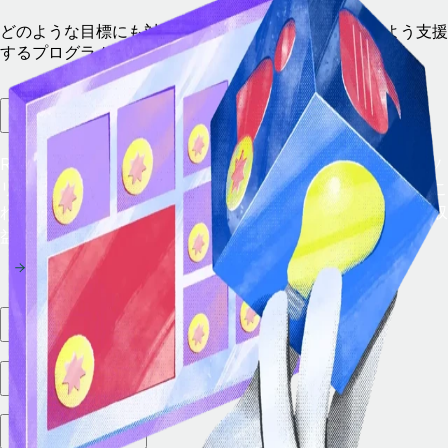
どのような目標にも対応可能で、共に成長していけるよう支援
するプログラムをご用意しています。
Remote統合
Remote統合を活用して、主要なEORおよびグローバル給与ソ
リューションをプラットフォームに直接組み込みましょう。こ
れにより、将来を見据えた製品戦略を確立し、すぐに新たな収
益を得ることができます。
パートナーマーケットプレイス
統合エコシステム
VCパートナー