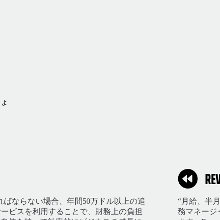
しょ
ればならない場合、年間50万ドル以上の追
“月給、半
のサービスを利用することで、財務上の負担
務マネージ