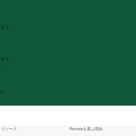
ィン
ィン
い。
し
リソース
Remoteを選ぶ理由