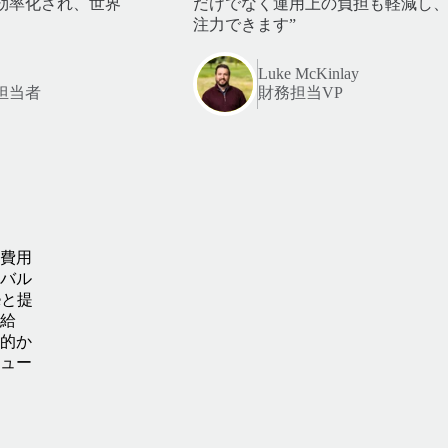
が効率化され、世界
だけでなく運用上の負担も軽減し
注力できます”
Luke McKinlay
担当者
財務担当VP
費用
バル
eと提
給
的か
ュー