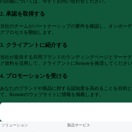
の詳細については、今すぐお問い合わせください。
2. 承認を取得する
当社のチームがパートナーシップの要件を確認し、オンボーデ
グプロセスを開始します。
3. クライアントに紹介する
当社が提供する共同ブランドのランディングページとマーケテ
グ資料を活用して、クライアントにRemoteを推奨してくださ
4. プロモーションを受ける
あなたのブランドや製品に対する認知度を高めることを目的と
て、Remoteのウェブサイトに情報を掲載します。
Form (partners/hr-consultants)
ソリューション
製品サービス