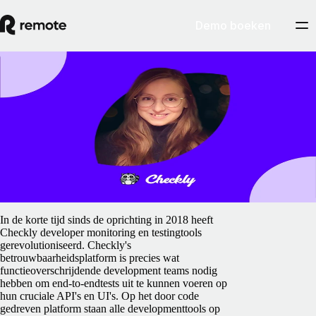
Demo boeken
Blog
Checkly krijgt onverwachte hulp bij de
uitbreiding van zijn wereldwijde team
5 februari 2025
By
Preston Wickersham
In de korte tijd sinds de oprichting in 2018 heeft
Checkly developer monitoring en testingtools
gerevolutioniseerd. Checkly's
betrouwbaarheidsplatform is precies wat
functieoverschrijdende development teams nodig
hebben om end-to-endtests uit te kunnen voeren op
hun cruciale API's en UI's. Op het door code
gedreven platform staan alle developmenttools op