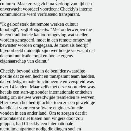
culturen. Maar ze zag zich na verloop van tijd een
onverwacht voordeel voordoen: Checkly's interne
communicatie werd verfrissend transparant.
"Ik geloof sterk dat remote werken cultuur
blootlegt", zegt Boogaerts. "Met onderwerpen die
in een traditionele kantooromgeving wat sneller
worden genegeerd, moet in een remote omgeving
bewuster worden omgegaan. Je moet als bedrijf
bijvoorbeeld duidelijk zijn over hoe je verwacht dat
de communicatie loopt en hoe je ergens
eigenaarschap van claimt."
Checkly bevond zich in de benijdenswaardige
positie dat ze een hecht en transparant team hadden,
dat volledig remote functioneerde en verspreid was
over 14 landen. Maar zelfs met deze voordelen was
het als een start-up zonder internationale entiteiten
lastig om nieuwe wereldwijde teamleden te werven.
Hier kwam het bedrijf achter toen ze een geweldige
kandidaat voor een software engineer-functie
vonden in een ander land. Om te zorgen dat dit
droomtalent niet tussen hun vingers door zou
glippen, had Checkly een internationale
recrtuitmentpartner nodig die dingen snel en