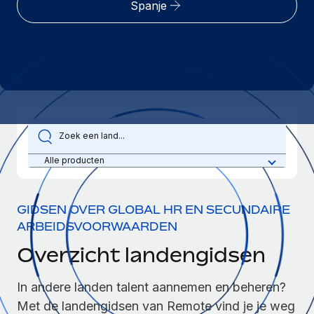
Spanje
Zzp'ers internationaal onboarden en beheren
Betalingscalculator voor zzp'ers
Inloggen
Nederlands
Ontdek valuta-opties en betaalsnelheden voor
PEO
GROEIFASE
internationale zzp'ers
Ingewikkelde HR-taken eenvoudig uitbesteden
Français
Start-ups
Flexibele global HR en payroll solutions voor groeiende
LEREN MET REMOTE
Deutsch
bedrijven
INFRASTRUCTUUR
Onderzoek en gidsen
Remote Embedded
Mid-market
Español
HR naadloos in workflows integreren
Casestudy's
Teams uitbreiden met HR solutions op maat
Italiano
Alle producten
Platform
HR-woordenlijst
Enterprise
Ingebouwde essentiële HR-functies voor je team
Global HR voor grote bedrijven
Português (Portugal)
Checklists en templates
GIDSEN OVER GLOBAL HR EN SECUNDAIRE
Verbinden
Nieuw
ARBEIDSVOORWAARDEN
Bibliotheek met functiebeschrijvingen
日本語
AI-tools koppelen aan Remote met onze MCP
WERK MET ONS SAMEN
Overzicht landengidsen
Strategische technologiepartners
Webinars
Integraties
한국어
Integreer global HR flexibel in je platform
Processen stroomlijnen met essentiële zakelijke tools
Evenementen
In andere landen talent aannemen en beheren?
中文（简体）
Een partner worden
Met de landengidsen van Remote vind je je weg
Newsroom