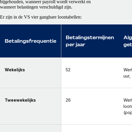
bijgehouden, wanneer payroll wordt verwerkt en
wanneer belastingen verschuldigd zijn.
Er zijn in de VS vier gangbare loontabellen:
Betalingstermijnen
Al
Betalingsfrequentie
per jaar
geb
Wekelijks
52
Wer
uur,
Tweewekelijks
26
Wer
loon
(pop