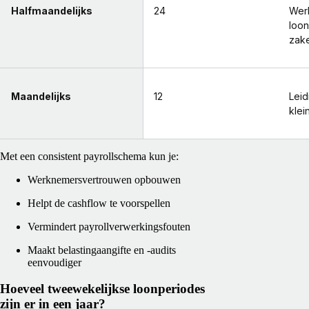
Halfmaandelijks
24
Wer
loon
zake
Maandelijks
12
Lei
klei
Met een consistent payrollschema kun je:
Werknemersvertrouwen opbouwen
Helpt de cashflow te voorspellen
Vermindert payrollverwerkingsfouten
Maakt belastingaangifte en -audits
eenvoudiger
Hoeveel tweewekelijkse loonperiodes
zijn er in een jaar?