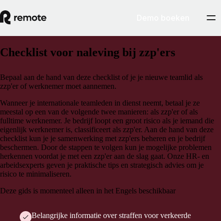
Demo boeken
Checklist voor naleving bij zzp'ers
Bepaal aan de hand van deze checklist of je je nieuwe teamlid als
zzp'er of werknemer moet aannemen.
Wanneer je internationale teamleden in dienst neemt, betaal je ze
meestal op een van de volgende twee manieren: als zzp'er of als
fulltime werknemer. Je bedrijf loopt een groot risico als je iemand die
eigenlijk werknemer is, classificeert als zzp'er. Aan de hand van deze
checklist kun je je samenwerking met zzp'ers beheren en je bedrijf
beschermen.
Door de stappen te volgen kun je mogelijke problemen
herkennen voordat je met een zzp'er aan de slag gaat. Onze HR- en
arbeidsexperts geven je praktische tips en strategisch advies om je
risico te minimaliseren.
Deze gids is momenteel alleen in het Engels beschikbaar
Belangrijke informatie over straffen voor verkeerde