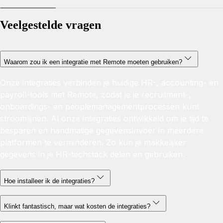
Veelgestelde vragen
Waarom zou ik een integratie met Remote moeten gebruiken?
Onze integraties verbinden je huidige HR-, accounting- en
payroll-tools met Remote, zodat je je recruitment-,
onboardings- en peoplemanagementprocessen kunt
stroomlijnen. Al onze integraties ontwikkeld om je tijd te
besparen en handmatige gegevensinvoer in meerdere
platformen te verminderen. Zo kun je makkelijker
gegevens in je HR-techstack delen en gebruiken.
Hoe installeer ik de integraties?
Klinkt fantastisch, maar wat kosten de integraties?