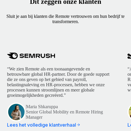
Dit zeggen onze klanten
Sluit je aan bij klanten die Remote vertrouwen om hun bedrijf te
transformeren.
“We zien Remote als een toonaangevende en
“
betrouwbare global HR-partner. Door de goede support
o
die ze ons geven op het gebied van payroll,
R
belastingnaleving en HR-processen, hebben we onze
v
processen kunnen stroomlijnen en meer globale
w
groeimogelijkheden gecreëerd.”
Maria Shkaruppa
Senior Global Mobility en Remote Hiring
Manager
Lees het volledige klantverhaal
L