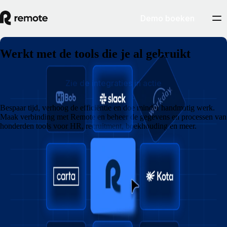
Demo boeken
Werkt met de tools die je al gebruikt
Zie de integraties in actie
Bespaar tijd, verhoog de efficiëntie en doe minder handmatig werk.
Maak verbinding met Remote en beheer de gegevens en processen van
honderden tools voor HR, recruitment, boekhouding en meer.