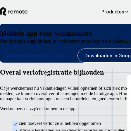
Producten
Mobiele app voor werknemers
Met de mobiele app kunnen je werknemers onderweg verlof beheren, on
Downloaden in de App Store
Downloaden in Googl
Overal verlofregistratie bijhouden
Of je werknemers nu vakantiedagen willen opnemen of zich ziek moet
melden, ze kunnen overal verlof aanvragen met de handige app. Hun
manager kan verlofaanvragen meteen beoordelen en goedkeuren in Re
Werknemers en zzp'ers kunnen in de app:
zien hoeveel verlof ze al hebben opgenomen
officiële feestdagen en ziekteverlof registreren voor volledige