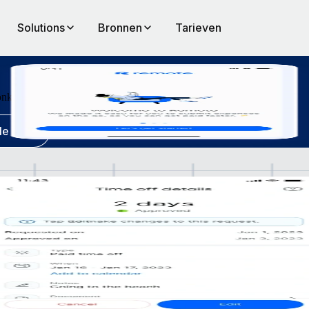
Solutions
Bronnen
Tarieven
kosten indienen en loonstrookjes bekijken.
e Play
en
mote.
 transparantie