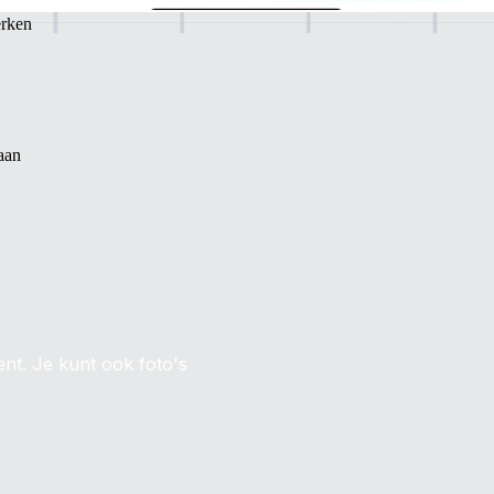
erken
aan
nt. Je kunt ook foto's