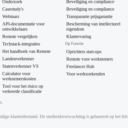
Onderzoek
Beveiliging en compliance
Casestudy's
Beveiliging en compliance
Webinars
Transparante prijsgarantie
API-documentatie voor
Bescherming van intellectueel
ontwikkelaars
eigendom
Remote vergelijken
Klantervaring
Techstack-integraties
Op Functie
Het handboek van Remote
Oprichters start-ups
Landenverkenner
Remote voor werknemers
Statenverkenner VS
Freelancer Hub
Calculator voor
Voor werkzoekenden
werknemerskosten
Tool voor het risico op
verkeerde classificatie
n.
huidige klantenbestand. De snelheidsverwachting is gebaseerd op het fe