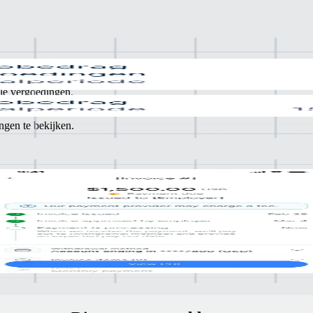
ale vergoedingen.
ngen te bekijken.