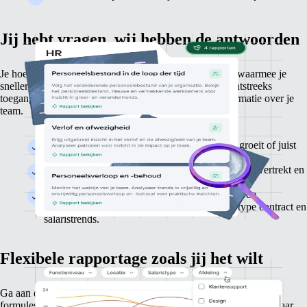
Jij hebt vragen, wij hebben de antwoorden
Je hoeft niks in te stellen en ontvangt meteen inzichten waarmee je
sneller en slimmer actie kunt ondernemen.
Je krijgt rechtstreeks
toegang tot kant-en-klare rapporten met duidelijke informatie over je
team.
Krijg inzicht in hoe je team door de tijd heen groeit of juist
krimpt en waar de veranderingen plaatsvinden.
Spot verlooprisico's op tijd en krijg inzicht in wie vertrekt en
wie blijft.
Houd overzicht over de personeelskosten, van de
totaalbedragen in je payroll tot de kosten per type contract en
salaristrends.
Flexibele rapportage zoals jij het wilt
Ga aan de slag met eenvoudige, krachtige rapporten waar je geen
formules of BI-tools voor nodig hebt. Filter en bestudeer in een paar