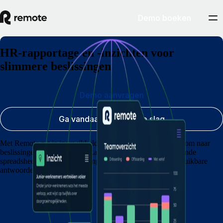
Demo boeken
HR-rapportage en -inzichten voor
slimmere beslissingen
Demo aanvragen
Ga vandaag nog aan de slag
Met Remote zet je ingewikkelde HR- en payroll-gegevens om naar
beslissingen waarop je team kan vertrouwen. Geen vervelende
spreadsheets en geen vertragingen die je ophouden. Wel bruikbare
antwoorden.