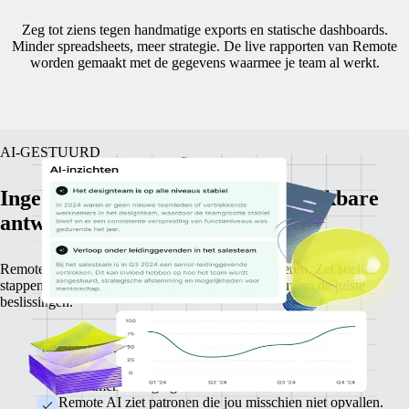
Zeg tot ziens tegen handmatige exports en statische dashboards.
Minder spreadsheets, meer strategie.
De live rapporten van Remote
worden gemaakt met de gegevens waarmee je team al werkt.
AI-GESTUURD
Ingebouwde intelligentie voor bruikbare
antwoorden in een handomdraai.
Remote AI doet meer dan alleen gegevens analyseren. Zet sneller
stappen, ga grondiger te werk en neem vol vertrouwen de juiste
beslissingen.
Identificeer problemen voordat ze escaleren.
Bekijk belangrijke trends, zoals verlooppieken en
recruitmentuitdagingen.
Remote AI ziet patronen die jou misschien niet opvallen.