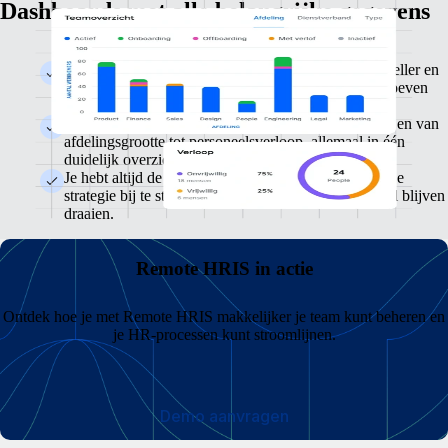
Dashboards met alle belangrijke gegevens
Richt je op de belangrijke statistieken, spot trends sneller en
maak slimmere beslissingen zonder tussen tools te hoeven
switchen.
Houd alles bij, van managerratio's tot teamdiversiteit en van
afdelingsgrootte tot personeelsverloop, allemaal in één
duidelijk overzicht.
Je hebt altijd de juiste gegevens bij de hand om snel je
strategie bij te stellen en te zorgen dat je teams soepel blijven
draaien.
Remote HRIS in actie
Ontdek hoe je met Remote HRIS makkelijker je team kunt beheren en
je HR-processen kunt stroomlijnen.
Demo aanvragen