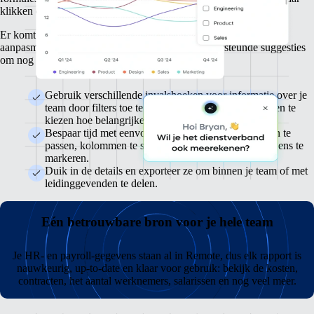
klikken de gegevens die voor jouw team het belangrijkst zijn.
Er komt nog meer flexibiliteit aan, zoals uitgebreidere
aanpasmogelijkheden, slimmere filters en AI-ondersteunde suggesties
om nog sneller te werken.
Gebruik verschillende invalshoeken voor informatie over je
team door filters toe te passen, velden toe te voegen en te
kiezen hoe belangrijke gegevens worden getoond.
Bespaar tijd met eenvoudige tools om weergaven aan te
passen, kolommen te selecteren en belangrijke gegevens te
markeren.
Duik in de details en exporteer ze om binnen je team of met
leidinggevenden te delen.
Eén betrouwbare bron voor je hele team
Je HR- en payroll-gegevens staan al in Remote, dus elk rapport is
nauwkeurig, up-to-date en klaar voor gebruik: bekijk de kosten,
contracten, het aantal werknemers, salarissen en nog veel meer.