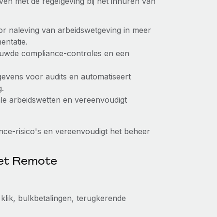
ven met de regelgeving bij het inhuren van
r naleving van arbeidswetgeving in meer
entatie.
uwde compliance-controles en een
evens voor audits en automatiseert
g.
ale arbeidswetten en vereenvoudigt
ce-risico's en vereenvoudigt het beheer
met Remote
lik, bulkbetalingen, terugkerende