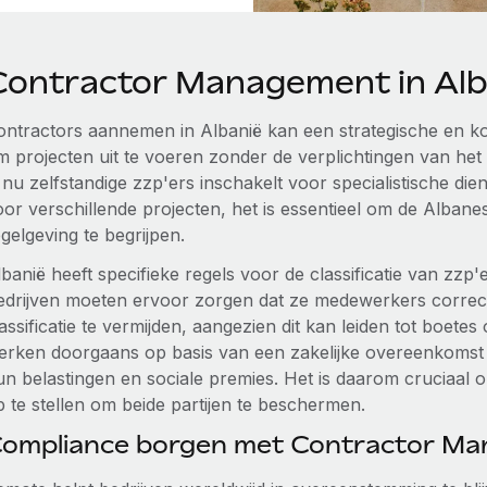
Contractor Management in Alb
ontractors aannemen in Albanië kan een strategische en kos
m projecten uit te voeren zonder de verplichtingen van he
e nu zelfstandige zzp'ers inschakelt voor specialistische 
oor verschillende projecten, het is essentieel om de Alban
gelgeving te begrijpen.
banië heeft specifieke regels voor de classificatie van zzp'
edrijven moeten ervoor zorgen dat ze medewerkers correct c
assificatie te vermijden, aangezien dit kan leiden tot boetes 
erken doorgaans op basis van een zakelijke overeenkomst (
un belastingen en sociale premies. Het is daarom cruciaal o
p te stellen om beide partijen te beschermen.
ompliance borgen met Contractor M