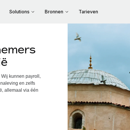
Solutions
Bronnen
Tarieven
nemers
ië
Wij kunnen payroll,
naleving en zelfs
ë, allemaal via één