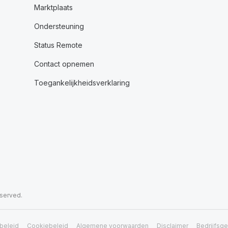
Marktplaats
Ondersteuning
Status Remote
Contact opnemen
Toegankelijkheidsverklaring
eserved.
beleid
Cookiebeleid
Algemene voorwaarden
Disclaimer
Bedrijfsg