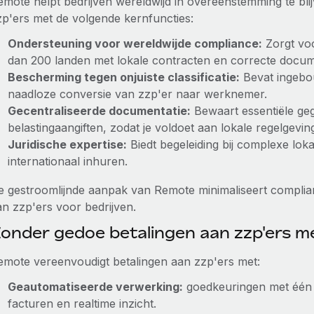
emote helpt bedrijven wereldwijd in overeenstemming te blij
zp'ers met de volgende kernfuncties:
Ondersteuning voor wereldwijde compliance:
Zorgt voo
dan 200 landen met lokale contracten en correcte docum
Bescherming tegen onjuiste classificatie:
Bevat ingebo
naadloze conversie van zzp'er naar werknemer.
Gecentraliseerde documentatie:
Bewaart essentiële geg
belastingaangiften, zodat je voldoet aan lokale regelgevin
Juridische expertise:
Biedt begeleiding bij complexe lok
internationaal inhuren.
e gestroomlijnde aanpak van Remote minimaliseert complian
an zzp'ers voor bedrijven.
onder gedoe betalingen aan zzp'ers 
emote vereenvoudigt betalingen aan zzp'ers met:
Geautomatiseerde verwerking:
goedkeuringen met één k
facturen en realtime inzicht.