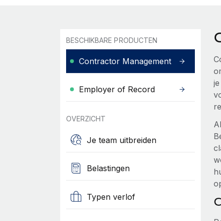
BESCHIKBARE PRODUCTEN
C
Contractor Management
o
j
Employer of Record
v
re
OVERZICHT
Al
B
Je team uitbreiden
cl
w
Belastingen
h
o
Typen verlof
C