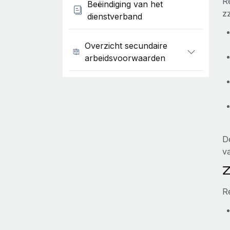
R
Beëindiging van het
z
dienstverband
Overzicht secundaire
arbeidsvoorwaarden
D
v
Z
R