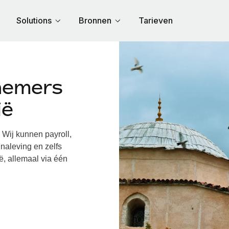
Solutions
Bronnen
Tarieven
nemers
ië
Wij kunnen payroll,
naleving en zelfs
ë, allemaal via één