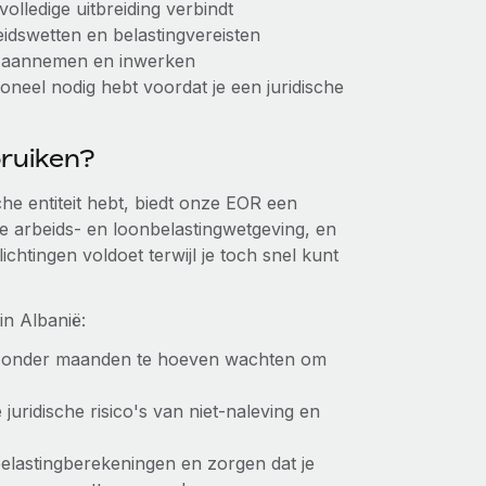
volledige uitbreiding verbindt
beidswetten en belastingvereisten
ilt aannemen en inwerken
soneel nodig hebt voordat je een juridische
ruiken?
che entiteit hebt, biedt onze EOR een
kte arbeids- en loonbelastingwetgeving, en
chtingen voldoet terwijl je toch snel kunt
n Albanië:
, zonder maanden te hoeven wachten om
e juridische risico's van niet-naleving en
belastingberekeningen en zorgen dat je