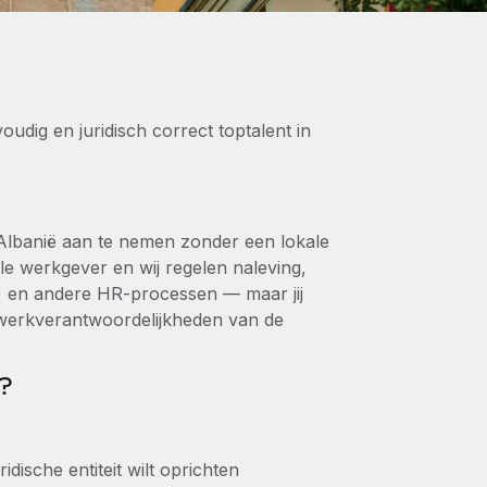
udig en juridisch correct toptalent in
n Albanië aan te nemen zonder een lokale
iële werkgever en wij regelen naleving,
n) en andere HR-processen — maar jij
n werkverantwoordelijkheden van de
?
dische entiteit wilt oprichten