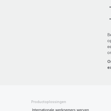
B
o
e
o
O
e
Productoplossingen
Internationale werknemers werven