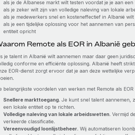
als je de Albanese markt wilt testen voordat je je aan een 
als je zeker wilt zijn van volledige naleving van lokale ar
als je medewerkers snel en kosteneffectief in Albanië w
als je een tijdelijke oplossing voor het aannemen van per
entiteit opricht
aarom Remote als EOR in Albanië geb
s je talent in Albanië wilt aannemen maar daar geen juridis
lledig conforme en efficiënte oplossing. Albanië heeft stri
ze EOR-dienst zorgt ervoor dat je aan deze wettelijke verpli
roeien.
e belangrijkste voordelen van werken met Remote als EOR i
Snellere markttoegang
. Je kunt snel talent aannemen
een lokale entiteit op te richten.
Volledige naleving van lokale arbeidswetten
. Vermijd d
verkeerde classificatie.
Vereenvoudigd loonlijstbeheer
. Wij automatiseren loon