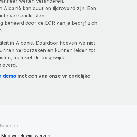
s wanneer wetten veranderen.
in Albanië kan duur en tijdrovend zijn. Een
aagt overheadkosten.
ng beheerd door de EOR kan je bedrijf zich
n.
iteit in Albanië. Daardoor hoeven we niet
kunnen veroorzaken en kunnen leiden tot
ten, inclusief de toegewijde
eleverd.
n demo
met een van onze vriendelijke
Bronnen
Blog wereldwijd werven