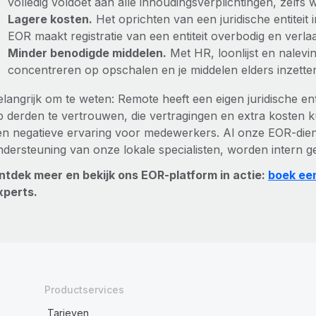
volledig voldoet aan alle inhoudingsverplichtingen, zelf
Lagere kosten.
Het oprichten van een juridische entiteit 
EOR maakt registratie van een entiteit overbodig en verl
Minder benodigde middelen.
Met HR, loonlijst en nalevi
concentreren op opschalen en je middelen elders inzette
elangrijk om te weten: Remote heeft een eigen juridische ent
p derden te vertrouwen, die vertragingen en extra kosten 
en negatieve ervaring voor medewerkers. Al onze EOR-diens
ndersteuning van onze lokale specialisten, worden intern g
ntdek meer en bekijk ons EOR-platform in actie:
boek ee
xperts.
Productservices
Tarieven