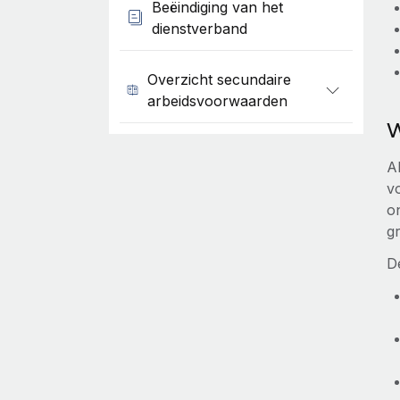
Beëindiging van het
dienstverband
Overzicht secundaire
arbeidsvoorwaarden
W
Al
vo
on
g
D