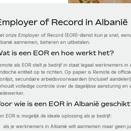
Employer of Record in Albanië
et onze Employer of Record (EOR)-dienst kun je snel, eenvo
lbanië aannemen, beheren en uitbetalen.
at is een EOR en hoe werkt het?
emote als EOR stelt je bedrijf in staat legaal werknemers i
ridische entiteit op te richten. Op papier is Remote de offic
oonlijst, secundaire arbeidsvoorwaarden (inclusief aandele
ehoudt volledige controle over de dagelijkse aansturing e
edewerker.
oor wie is een EOR in Albanië geschikt
n EOR is mogelijk de ideale oplossing als je bedrijf:
als je werknemers in Albanië wilt aannemen maar geen juri