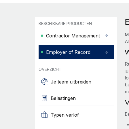
BESCHIKBARE PRODUCTEN
M
Contractor Management
A
W
Employer of Record
R
OVERZICHT
ju
l
Je team uitbreiden
b
m
Belastingen
V
Ee
Typen verlof