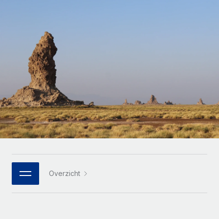
Zzp'ers internationaal onboarden en beheren
Betalingscalculator voor zzp'ers
Inloggen
Nederlands
Ontdek valuta-opties en betaalsnelheden voor
PEO
GROEIFASE
internationale zzp'ers
Ingewikkelde HR-taken eenvoudig uitbesteden
Français
Start-ups
Flexibele global HR en payroll solutions voor groeiende
LEREN MET REMOTE
Deutsch
bedrijven
INFRASTRUCTUUR
Onderzoek en gidsen
Remote Embedded
Mid-market
Español
HR naadloos in workflows integreren
Casestudy's
Teams uitbreiden met HR solutions op maat
Italiano
Platform
HR-woordenlijst
Enterprise
Ingebouwde essentiële HR-functies voor je team
Global HR voor grote bedrijven
Português (Portugal)
Checklists en templates
Verbinden
Nieuw
Bibliotheek met functiebeschrijvingen
日本語
AI-tools koppelen aan Remote met onze MCP
WERK MET ONS SAMEN
Overzicht
Strategische technologiepartners
Webinars
Integraties
한국어
Integreer global HR flexibel in je platform
Processen stroomlijnen met essentiële zakelijke tools
Evenementen
中文（简体）
Een partner worden
Newsroom