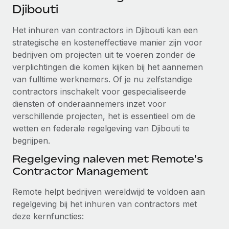
Ontdek hoe je met ons kunt samenwerken
DIENSTEN
Djibouti
Inzicht in salaris en talent
Vraag een expert
Remote Build
Binnenkort beschikbaar
Het inhuren van contractors in Djibouti kan een
Krijg hulp van global HR- en juridische experts
Integraties en advies over AI-automatiseringen
strategische en kosteneffectieve manier zijn voor
Inzichtencentrum
bedrijven om projecten uit te voeren zonder de
Achtergrondonderzoek
Support
verplichtingen die komen kijken bij het aannemen
Vereenvoudig het screeningsproces van
CASESTUDY'S
van fulltime werknemers. Of je nu zelfstandige
kandidaten
Alle bronnen bekijken
contractors inschakelt voor gespecialiseerde
diensten of onderaannemers inzet voor
Compliance Watchtower
verschillende projecten, het is essentieel om de
Blijf compliance-risico's voor
BLOG
wetten en federale regelgeving van Djibouti te
Global Payroll
Apparaatbeheer
begrijpen.
Lever en track wereldwijd IT-middelen
EOR en PEO
Regelgeving naleven met Remote's
Contractor Management
Entiteiten oprichten
Contractor Management
Stel snel compliant entiteiten op
Remote helpt bedrijven wereldwijd te voldoen aan
Belastingen
regelgeving bij het inhuren van contractors met
Mobiliteit en overplaatsing
deze kernfuncties:
Naar de blog
Plaats werknemers moeiteloos over