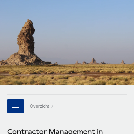
Zzp'ers internationaal onboarden en beheren
Betalingscalculator voor zzp'ers
Inloggen
Nederlands
Ontdek valuta-opties en betaalsnelheden voor
PEO
GROEIFASE
internationale zzp'ers
Ingewikkelde HR-taken eenvoudig uitbesteden
Français
Start-ups
Flexibele global HR en payroll solutions voor groeiende
LEREN MET REMOTE
Deutsch
bedrijven
INFRASTRUCTUUR
Onderzoek en gidsen
Remote Embedded
Mid-market
Español
HR naadloos in workflows integreren
Casestudy's
Teams uitbreiden met HR solutions op maat
Italiano
Platform
HR-woordenlijst
Enterprise
Ingebouwde essentiële HR-functies voor je team
Global HR voor grote bedrijven
Português (Portugal)
Checklists en templates
Verbinden
Nieuw
Bibliotheek met functiebeschrijvingen
日本語
AI-tools koppelen aan Remote met onze MCP
WERK MET ONS SAMEN
Overzicht
Strategische technologiepartners
Webinars
Integraties
한국어
Integreer global HR flexibel in je platform
Processen stroomlijnen met essentiële zakelijke tools
Evenementen
中文（简体）
Een partner worden
Contractor Management in
Newsroom