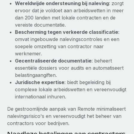
Wereldwijde ondersteuning bij naleving
: zorgt
Secundaire arbeidsvoorwaarden
ervoor dat je voldoet aan arbeidswetten in meer
BLOG
Eenvoudig secundaire arbeidsvoorwaarden
dan 200 landen met lokale contracten en de
beheren
vereiste documentatie.
Productupdates van Remote: Gusto- en Xero-
Bescherming tegen verkeerde classificatie
:
integraties en Contractor Management Plus
omvat ingebouwde nalevingscontroles en een
Het blijft de missie van Remote om alle soorten bedrijven
soepele omzetting van contractor naar
te helpen bij het aannemen, beheren en...
werknemer.
Gecentraliseerde documentatie
: beheert
Meer informatie
essentiële dossiers voor audits en automatiseert
belastingaangiften.
Juridische expertise
: biedt begeleiding bij
Hoe Phiture 55 werknemers in 19 landen
beheert met Remote
complexe lokale arbeidswetten en vereenvoudigt
internationaal inhuren.
Phiture, een toonaangevende leider in de wereldwijde
mobiele groeiadviessector, zet zich sinds 2016...
De gestroomlijnde aanpak van Remote minimaliseert
nalevingsrisico's en vereenvoudigt het beheer van
Meer informatie
contractors voor bedrijven.
Naadloze betalingen aan contractors