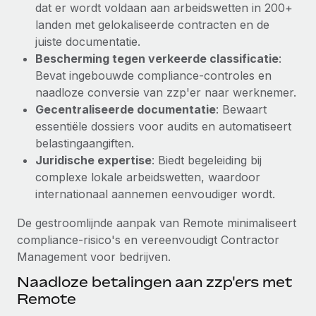
dat er wordt voldaan aan arbeidswetten in 200+
Secundaire arbeidsvoorwaarden
landen met gelokaliseerde contracten en de
BLOG
Eenvoudig secundaire arbeidsvoorwaarden
juiste documentatie.
beheren
Bescherming tegen verkeerde classificatie
:
Productupdates van Remote: Gusto- en Xero-
Bevat ingebouwde compliance-controles en
integraties en Contractor Management Plus
naadloze conversie van zzp'er naar werknemer.
Het blijft de missie van Remote om alle soorten bedrijven
Gecentraliseerde documentatie
: Bewaart
te helpen bij het aannemen, beheren en...
essentiële dossiers voor audits en automatiseert
belastingaangiften.
Meer informatie
Juridische expertise
: Biedt begeleiding bij
complexe lokale arbeidswetten, waardoor
internationaal aannemen eenvoudiger wordt.
Hoe Phiture 55 werknemers in 19 landen
beheert met Remote
De gestroomlijnde aanpak van Remote minimaliseert
Phiture, een toonaangevende leider in de wereldwijde
compliance-risico's en vereenvoudigt Contractor
mobiele groeiadviessector, zet zich sinds 2016...
Management voor bedrijven.
Meer informatie
Naadloze betalingen aan zzp'ers met
Remote