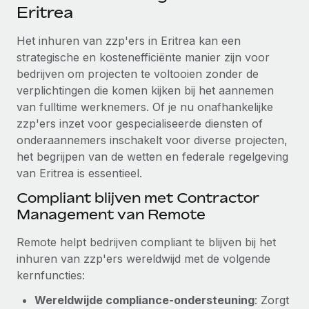
Ontdek hoe je met ons kunt samenwerken
DIENSTEN
Eritrea
Inzicht in salaris en talent
Vraag een expert
Remote Build
Binnenkort beschikbaar
Het inhuren van zzp'ers in Eritrea kan een
Krijg hulp van global HR- en juridische experts
Integraties en advies over AI-automatiseringen
strategische en kostenefficiënte manier zijn voor
Inzichtencentrum
bedrijven om projecten te voltooien zonder de
Achtergrondonderzoek
Support
verplichtingen die komen kijken bij het aannemen
Vereenvoudig het screeningsproces van
CASESTUDY'S
van fulltime werknemers. Of je nu onafhankelijke
kandidaten
Alle bronnen bekijken
zzp'ers inzet voor gespecialiseerde diensten of
onderaannemers inschakelt voor diverse projecten,
Compliance Watchtower
het begrijpen van de wetten en federale regelgeving
Blijf compliance-risico's voor
BLOG
van Eritrea is essentieel.
Global Payroll
Apparaatbeheer
Compliant blijven met Contractor
Lever en track wereldwijd IT-middelen
EOR en PEO
Management van Remote
Entiteiten oprichten
Contractor Management
Remote helpt bedrijven compliant te blijven bij het
Stel snel compliant entiteiten op
inhuren van zzp'ers wereldwijd met de volgende
Belastingen
kernfuncties:
Mobiliteit en overplaatsing
Naar de blog
Plaats werknemers moeiteloos over
Wereldwijde compliance-ondersteuning
: Zorgt