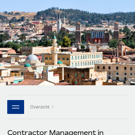
Zzp'ers internationaal onboarden en beheren
Betalingscalculator voor zzp'ers
Inloggen
Nederlands
Ontdek valuta-opties en betaalsnelheden voor
PEO
GROEIFASE
internationale zzp'ers
Ingewikkelde HR-taken eenvoudig uitbesteden
Français
Start-ups
Flexibele global HR en payroll solutions voor groeiende
LEREN MET REMOTE
Deutsch
bedrijven
INFRASTRUCTUUR
Onderzoek en gidsen
Remote Embedded
Mid-market
Español
HR naadloos in workflows integreren
Casestudy's
Teams uitbreiden met HR solutions op maat
Italiano
Platform
HR-woordenlijst
Enterprise
Ingebouwde essentiële HR-functies voor je team
Global HR voor grote bedrijven
Português (Portugal)
Checklists en templates
Verbinden
Nieuw
Bibliotheek met functiebeschrijvingen
日本語
AI-tools koppelen aan Remote met onze MCP
WERK MET ONS SAMEN
Overzicht
Strategische technologiepartners
Webinars
Integraties
한국어
Integreer global HR flexibel in je platform
Processen stroomlijnen met essentiële zakelijke tools
Evenementen
中文（简体）
Een partner worden
Contractor Management in
Newsroom