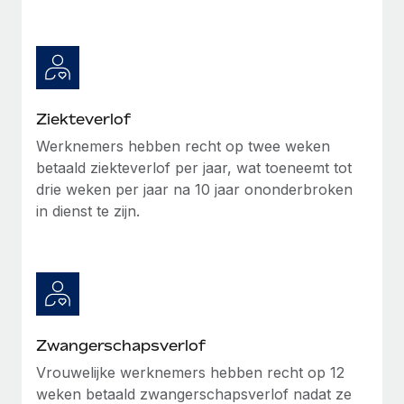
up op het gebied van gezondheid en welzijn,...
Secundaire arbeidsvoorwaarden
BLOG
Eenvoudig secundaire arbeidsvoorwaarden
Meer informatie
beheren
Productupdates van Remote: Gusto- en Xero-
integraties en Contractor Management Plus
Ziekteverlof
Het blijft de missie van Remote om alle soorten bedrijven
Werknemers hebben recht op twee weken
te helpen bij het aannemen, beheren en...
betaald ziekteverlof per jaar, wat toeneemt tot
Meer informatie
drie weken per jaar na 10 jaar ononderbroken
in dienst te zijn.
Hoe Phiture 55 werknemers in 19 landen
beheert met Remote
Phiture, een toonaangevende leider in de wereldwijde
mobiele groeiadviessector, zet zich sinds 2016...
Zwangerschapsverlof
Meer informatie
Vrouwelijke werknemers hebben recht op 12
weken betaald zwangerschapsverlof nadat ze