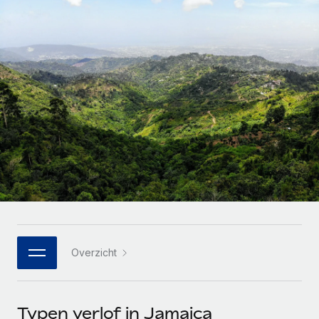
Zzp'ers internationaal onboarden en beheren
Betalingscalculator voor zzp'ers
Inloggen
Nederlands
Ontdek valuta-opties en betaalsnelheden voor
PEO
GROEIFASE
internationale zzp'ers
Ingewikkelde HR-taken eenvoudig uitbesteden
Français
Start-ups
Flexibele global HR en payroll solutions voor groeiende
LEREN MET REMOTE
Deutsch
bedrijven
INFRASTRUCTUUR
Onderzoek en gidsen
Remote Embedded
Mid-market
Español
HR naadloos in workflows integreren
Casestudy's
Teams uitbreiden met HR solutions op maat
Italiano
Platform
HR-woordenlijst
Enterprise
Ingebouwde essentiële HR-functies voor je team
Global HR voor grote bedrijven
Português (Portugal)
Checklists en templates
Verbinden
Nieuw
Bibliotheek met functiebeschrijvingen
日本語
AI-tools koppelen aan Remote met onze MCP
WERK MET ONS SAMEN
Overzicht
Strategische technologiepartners
Webinars
Integraties
한국어
Integreer global HR flexibel in je platform
Processen stroomlijnen met essentiële zakelijke tools
Evenementen
中文（简体）
Een partner worden
Typen verlof in Jamaica
Newsroom