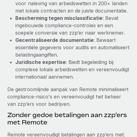
voor naleving van arbeidswetten in 200+ landen
Secundaire arbeidsvoorwaarden
met lokale contracten en de juiste documentatie.
BLOG
Eenvoudig secundaire arbeidsvoorwaarden
Bescherming tegen misclassificatie
: Bevat
beheren
ingebouwde compliance-controles en een
Productupdates van Remote: Gusto- en Xero-
soepele conversie van zzp’er naar werknemer.
integraties en Contractor Management Plus
Gecentraliseerde documentatie
: Bewaart
Het blijft de missie van Remote om alle soorten bedrijven
essentiële gegevens voor audits en automatiseert
te helpen bij het aannemen, beheren en...
belastingaangiften.
Juridische expertise
: Biedt begeleiding bij
Meer informatie
complexe lokale arbeidswetten en vereenvoudigt
internationaal aannemen.
Hoe Phiture 55 werknemers in 19 landen
De gestroomlijnde aanpak van Remote minimaliseert
beheert met Remote
compliance-risico's en vereenvoudigt het beheer
Phiture, een toonaangevende leider in de wereldwijde
van zzp’ers voor bedrijven.
mobiele groeiadviessector, zet zich sinds 2016...
Zonder gedoe betalingen aan zzp’ers
Meer informatie
met Remote
Remote vereenvoudigt betalingen aan zzp’ers met: