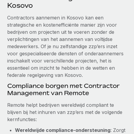
Ontdek hoe je met ons kunt samenwerken
DIENSTEN
Kosovo
Inzicht in salaris en talent
Vraag een expert
Remote Build
Binnenkort beschikbaar
Contractors aannemen in Kosovo kan een
Krijg hulp van global HR- en juridische experts
Integraties en advies over AI-automatiseringen
strategische en kostenefficiënte manier zijn voor
Inzichtencentrum
bedrijven om projecten uit te voeren zonder de
Achtergrondonderzoek
Support
verplichtingen van het aannemen van voltijdse
Vereenvoudig het screeningsproces van
CASESTUDY'S
medewerkers. Of je nu zelfstandige zzp’ers inzet
kandidaten
Alle bronnen bekijken
voor gespecialiseerde diensten of onderaannemers
inschakelt voor verschillende projecten, het is
Compliance Watchtower
essentieel om inzicht te hebben in de wetten en
Blijf compliance-risico's voor
BLOG
federale regelgeving van Kosovo.
Global Payroll
Apparaatbeheer
Compliance borgen met Contractor
Lever en track wereldwijd IT-middelen
EOR en PEO
Management van Remote
Entiteiten oprichten
Contractor Management
Remote helpt bedrijven wereldwijd compliant te
Stel snel compliant entiteiten op
blijven bij het inhuren van zzp’ers met de volgende
Belastingen
kernfuncties:
Mobiliteit en overplaatsing
Naar de blog
Plaats werknemers moeiteloos over
Wereldwijde compliance-ondersteuning
: Zorgt