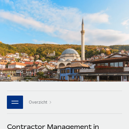
Zzp'ers internationaal onboarden en beheren
Betalingscalculator voor zzp'ers
Inloggen
Nederlands
Ontdek valuta-opties en betaalsnelheden voor
PEO
GROEIFASE
internationale zzp'ers
Ingewikkelde HR-taken eenvoudig uitbesteden
Français
Start-ups
Flexibele global HR en payroll solutions voor groeiende
LEREN MET REMOTE
Deutsch
bedrijven
INFRASTRUCTUUR
Onderzoek en gidsen
Remote Embedded
Mid-market
Español
HR naadloos in workflows integreren
Casestudy's
Teams uitbreiden met HR solutions op maat
Italiano
Platform
HR-woordenlijst
Enterprise
Ingebouwde essentiële HR-functies voor je team
Global HR voor grote bedrijven
Português (Portugal)
Checklists en templates
Verbinden
Nieuw
Bibliotheek met functiebeschrijvingen
日本語
AI-tools koppelen aan Remote met onze MCP
WERK MET ONS SAMEN
Overzicht
Strategische technologiepartners
Webinars
Integraties
한국어
Integreer global HR flexibel in je platform
Processen stroomlijnen met essentiële zakelijke tools
Evenementen
中文（简体）
Een partner worden
Contractor Management in
Newsroom