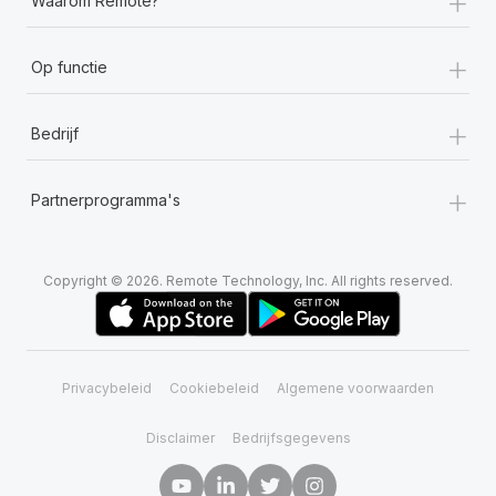
+
Waarom Remote?
+
Op functie
+
Bedrijf
+
Partnerprogramma's
Copyright © 2026. Remote Technology, Inc. All rights reserved.
Privacybeleid
Cookiebeleid
Algemene voorwaarden
Disclaimer
Bedrijfsgegevens