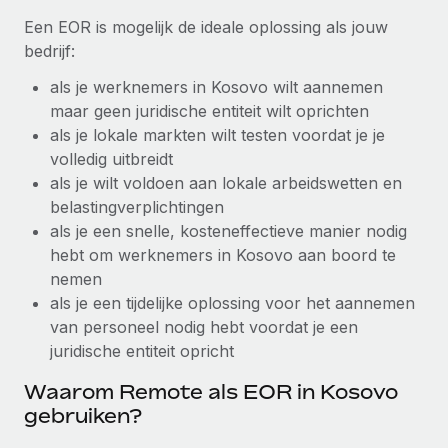
up op het gebied van gezondheid en welzijn,...
Een EOR is mogelijk de ideale oplossing als jouw
Secundaire arbeidsvoorwaarden
BLOG
bedrijf:
Eenvoudig secundaire arbeidsvoorwaarden
Meer informatie
beheren
als je werknemers in Kosovo wilt aannemen
Productupdates van Remote: Gusto- en Xero-
maar geen juridische entiteit wilt oprichten
integraties en Contractor Management Plus
als je lokale markten wilt testen voordat je je
Het blijft de missie van Remote om alle soorten bedrijven
volledig uitbreidt
te helpen bij het aannemen, beheren en...
als je wilt voldoen aan lokale arbeidswetten en
belastingverplichtingen
Meer informatie
als je een snelle, kosteneffectieve manier nodig
hebt om werknemers in Kosovo aan boord te
Hoe Phiture 55 werknemers in 19 landen
nemen
beheert met Remote
als je een tijdelijke oplossing voor het aannemen
van personeel nodig hebt voordat je een
Phiture, een toonaangevende leider in de wereldwijde
juridische entiteit opricht
mobiele groeiadviessector, zet zich sinds 2016...
Waarom Remote als EOR in Kosovo
Meer informatie
gebruiken?