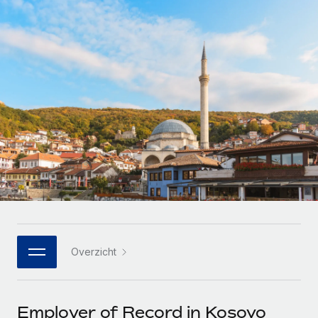
Zzp'ers internationaal onboarden en beheren
Betalingscalculator voor zzp'ers
Inloggen
Nederlands
Ontdek valuta-opties en betaalsnelheden voor
PEO
GROEIFASE
internationale zzp'ers
Ingewikkelde HR-taken eenvoudig uitbesteden
Français
Start-ups
Flexibele global HR en payroll solutions voor groeiende
LEREN MET REMOTE
Deutsch
bedrijven
INFRASTRUCTUUR
Onderzoek en gidsen
Remote Embedded
Mid-market
Español
HR naadloos in workflows integreren
Casestudy's
Teams uitbreiden met HR solutions op maat
Italiano
Platform
HR-woordenlijst
Enterprise
Ingebouwde essentiële HR-functies voor je team
Global HR voor grote bedrijven
Português (Portugal)
Checklists en templates
Verbinden
Nieuw
Bibliotheek met functiebeschrijvingen
日本語
AI-tools koppelen aan Remote met onze MCP
WERK MET ONS SAMEN
Overzicht
Strategische technologiepartners
Webinars
Integraties
한국어
Integreer global HR flexibel in je platform
Processen stroomlijnen met essentiële zakelijke tools
Evenementen
中文（简体）
Een partner worden
Employer of Record in Kosovo
Newsroom