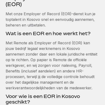
Ontdek hoe je met ons kunt samenwerken
DIENSTEN
(EOR)
Inzicht in salaris en talent
Vraag een expert
Remote Build
Binnenkort beschikbaar
Met onze Employer of Record (EOR)-dienst kun je
Krijg hulp van global HR- en juridische experts
Integraties en advies over AI-automatiseringen
toptalent in Kosovo snel en eenvoudig aannemen,
Inzichtencentrum
beheren en uitbetalen.
Achtergrondonderzoek
Support
Vereenvoudig het screeningsproces van
Wat is een EOR en hoe werkt het?
CASESTUDY'S
kandidaten
Alle bronnen bekijken
Met Remote als Employer of Record (EOR) kan
Hoe AI-pionier Weaviate zijn team met 120%
liet groeien met Remote
Compliance Watchtower
jouw bedrijf legaal werknemers in Kosovo
Blijf compliance-risico's voor
aannemen zonder daar een lokale juridische entiteit
BLOG
Weaviate in één oogopslag Weaviate bouwt open source,
op te richten. Op papier is Remote de officiële
AI-first infrastructuur. De missie van het...
Global Payroll
Apparaatbeheer
werkgever, en wij zorgen voor naleving, Payroll,
Lever en track wereldwijd IT-middelen
Meer informatie
Benefits (inclusief aandelen) en andere HR-
EOR en PEO
processen, terwijl jij de volledige controle behoudt
Entiteiten oprichten
Contractor Management
over het dagelijkse management en de
Stel snel compliant entiteiten op
De strategische samenwerking tussen
werkverantwoordelijkheden van de medewerker.
Belastingen
Reverse Tech en Remote voor zzp- en payroll-
Voor wie is een EOR in Kosovo
Mobiliteit en overplaatsing
beheer
Naar de blog
geschikt?
Plaats werknemers moeiteloos over
Reverse Tech in een oogopslag Reverse Tech, een start-