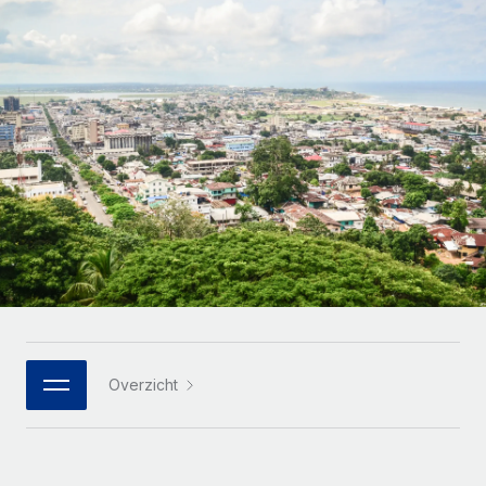
Zzp'ers internationaal onboarden en beheren
Betalingscalculator voor zzp'ers
Inloggen
Nederlands
Ontdek valuta-opties en betaalsnelheden voor
PEO
GROEIFASE
internationale zzp'ers
Ingewikkelde HR-taken eenvoudig uitbesteden
Français
Start-ups
Flexibele global HR en payroll solutions voor groeiende
LEREN MET REMOTE
Deutsch
bedrijven
INFRASTRUCTUUR
Onderzoek en gidsen
Remote Embedded
Mid-market
Español
HR naadloos in workflows integreren
Casestudy's
Teams uitbreiden met HR solutions op maat
Italiano
Platform
HR-woordenlijst
Enterprise
Ingebouwde essentiële HR-functies voor je team
Global HR voor grote bedrijven
Português (Portugal)
Checklists en templates
Verbinden
Nieuw
Bibliotheek met functiebeschrijvingen
日本語
AI-tools koppelen aan Remote met onze MCP
WERK MET ONS SAMEN
Overzicht
Strategische technologiepartners
Webinars
Integraties
한국어
Integreer global HR flexibel in je platform
Processen stroomlijnen met essentiële zakelijke tools
Evenementen
中文（简体）
Een partner worden
Newsroom