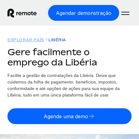
Agendar demonstração
Início
EXPLORAR PAÍS
LIBÉRIA
Produtos
Gere facilmente o
emprego da Libéria
Soluções
EMPREGO GLOBAL
Processamento Salarial
Facilite a gestão de contratações da Libéria. Deixe que
Preçário
COBERTURA GLOBAL
Processamento salarial fácil e em conformidade
cuidemos da folha de pagamento, benefícios, impostos,
Explorador de países
conformidade e até opções de ações para sua equipe da
Employer of Record
Libéria, tudo em uma única plataforma fácil de usar.
Encontra apoio para emprego global por país
Expanda globalmente sem custos de constituição de
Português (Portugal)
Comparar a Remote
entidades
Agende uma demo
Veja como nos comparamos com os outros
English
Contractor Management
Integra e gere trabalhadores independentes
Início de sessão
Nederlands
TORNE-SE NOSSO PARCEIRO
globalmente