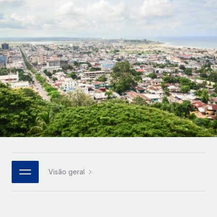
Parceiros tecnológicos estratégicos
Français
Integre os RH globais na sua plataforma de forma
SERVICES
flexível
Deutsch
Perguntar a um especialista
Obtenha apoio especializado em RH e
Español
CASE STUDIES
conformidade globais
Italiano
Português (Portugal)
日本語
한국어
Visão geral
中文（简体）