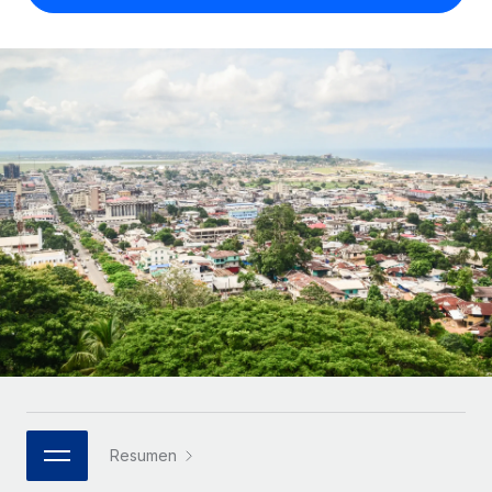
Compáranos con otras empresas.
Iniciar sesión
Contractor Management
Nederlands
Calculadora de pagos a autónomos
Integra y gestiona a autónomos globalmente.
Descubre opciones de divisas y tiempos de pago para
ETAPAS DE CRECIMIENTO
Français
autónomos globales.
PEO
Startups
Externaliza tareas laborales complejas.
Deutsch
Soluciones ágiles de RR. HH. globales y nóminas para
APRENDIZAJE CON REMOTE
empresas en crecimiento.
Español
Guías y recursos
INFRAESTRUCTURA
Mediana empresa
Conexión Remote
Casos prácticos
Amplía tu equipo con soluciones de RR. HH.
Italiano
Integra los RR. HH. en tus flujos de trabajo sin
personalizadas.
Glosario de RR. HH.
complicaciones.
Português (Portugal)
Empresa
Listas de verificación y plantillas
Plataforma
RR. HH. globales para grandes empresas.
日本語
Funciones esenciales de RR. HH. integradas para tu
Biblioteca de descripciones de puestos
equipo.
한국어
ASOCIARSE
Webinarios
Conectar
Nuevo
Socios tecnológicos estratégicos
Resumen
中文（简体）
Conecta cualquier herramienta de IA con Remote
Eventos
Integra la gestión de los RR. HH. globales en tu
mediante nuestro MCP.