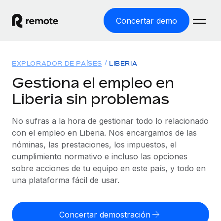
Concertar demo
Inicio
EXPLORADOR DE PAÍSES
LIBERIA
Productos
Gestiona el empleo en
Liberia sin problemas
Soluciones
EMPLEO GLOBAL
Nómina global
No sufras a la hora de gestionar todo lo relacionado
Recursos
COBERTURA MUNDIAL
Gestiona las nóminas de forma sencilla y conforme a la
con el empleo en Liberia. Nos encargamos de las
Explorador de países
legalidad.
nóminas, las prestaciones, los impuestos, el
Precios
HERRAMIENTAS Y CALCULADORAS
Consulta el soporte del empleo global según el país.
cumplimiento normativo e incluso las opciones
Employer of Record
Calculadora del riesgo de clasificación errónea
sobre acciones de tu equipo en este país, y todo en
Explorador estatal de EE. UU.
Expándete en todo el mundo sin gastar en entidades.
Consulta el riesgo de clasificación errónea por país.
una plataforma fácil de usar.
Simplifica la contratación en todos los estados de EE.
Español
Contractor of Record
Calculadora del coste por empleado
UU.
Contrata a autónomos en cualquier parte del mundo
Calcula lo que cuestan los empleados en total en
Concertar demostración
English
Comparador de Remote
cumpliendo la normativa.
cualquier país.