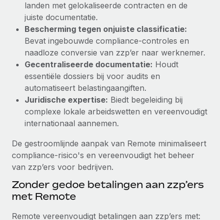
landen met gelokaliseerde contracten en de
Secundaire arbeidsvoorwaarden
juiste documentatie.
BLOG
Eenvoudig secundaire arbeidsvoorwaarden
Bescherming tegen onjuiste classificatie:
beheren
Bevat ingebouwde compliance-controles en
Productupdates van Remote: Gusto- en Xero-
naadloze conversie van zzp’er naar werknemer.
integraties en Contractor Management Plus
Gecentraliseerde documentatie:
Houdt
Het blijft de missie van Remote om alle soorten bedrijven
essentiële dossiers bij voor audits en
te helpen bij het aannemen, beheren en...
automatiseert belastingaangiften.
Juridische expertise:
Biedt begeleiding bij
Meer informatie
complexe lokale arbeidswetten en vereenvoudigt
internationaal aannemen.
Hoe Phiture 55 werknemers in 19 landen
De gestroomlijnde aanpak van Remote minimaliseert
beheert met Remote
compliance-risico's en vereenvoudigt het beheer
Phiture, een toonaangevende leider in de wereldwijde
van zzp’ers voor bedrijven.
mobiele groeiadviessector, zet zich sinds 2016...
Zonder gedoe betalingen aan zzp’ers
Meer informatie
met Remote
Remote vereenvoudigt betalingen aan zzp’ers met: