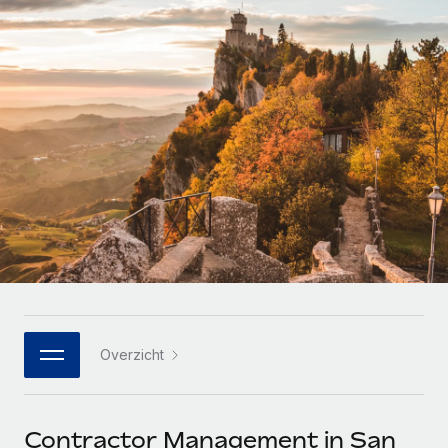
Zzp'ers internationaal onboarden en beheren
Betalingscalculator voor zzp'ers
Inloggen
Nederlands
Ontdek valuta-opties en betaalsnelheden voor
PEO
GROEIFASE
internationale zzp'ers
Ingewikkelde HR-taken eenvoudig uitbesteden
Français
Start-ups
Flexibele global HR en payroll solutions voor groeiende
LEREN MET REMOTE
Deutsch
bedrijven
INFRASTRUCTUUR
Onderzoek en gidsen
Remote Embedded
Mid-market
Español
HR naadloos in workflows integreren
Casestudy's
Teams uitbreiden met HR solutions op maat
Italiano
Platform
HR-woordenlijst
Enterprise
Ingebouwde essentiële HR-functies voor je team
Global HR voor grote bedrijven
Português (Portugal)
Checklists en templates
Verbinden
Nieuw
Bibliotheek met functiebeschrijvingen
日本語
AI-tools koppelen aan Remote met onze MCP
WERK MET ONS SAMEN
Overzicht
Strategische technologiepartners
Webinars
Integraties
한국어
Integreer global HR flexibel in je platform
Processen stroomlijnen met essentiële zakelijke tools
Evenementen
中文（简体）
Een partner worden
Contractor Management in San
Newsroom