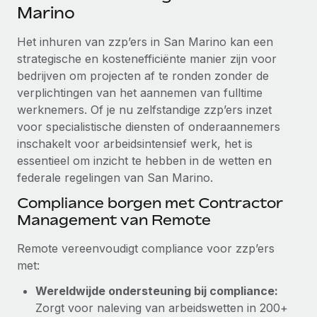
Ontdek hoe je met ons kunt samenwerken
DIENSTEN
Marino
Inzicht in salaris en talent
Vraag een expert
Remote Build
Binnenkort beschikbaar
Het inhuren van zzp’ers in San Marino kan een
Krijg hulp van global HR- en juridische experts
Integraties en advies over AI-automatiseringen
strategische en kostenefficiënte manier zijn voor
Inzichtencentrum
bedrijven om projecten af te ronden zonder de
Achtergrondonderzoek
Support
verplichtingen van het aannemen van fulltime
Vereenvoudig het screeningsproces van
CASESTUDY'S
werknemers. Of je nu zelfstandige zzp’ers inzet
kandidaten
Alle bronnen bekijken
voor specialistische diensten of onderaannemers
inschakelt voor arbeidsintensief werk, het is
Compliance Watchtower
essentieel om inzicht te hebben in de wetten en
Blijf compliance-risico's voor
BLOG
federale regelingen van San Marino.
Global Payroll
Apparaatbeheer
Compliance borgen met Contractor
Lever en track wereldwijd IT-middelen
EOR en PEO
Management van Remote
Entiteiten oprichten
Contractor Management
Remote vereenvoudigt compliance voor zzp’ers
Stel snel compliant entiteiten op
met:
Belastingen
Mobiliteit en overplaatsing
Wereldwijde ondersteuning bij compliance:
Naar de blog
Plaats werknemers moeiteloos over
Zorgt voor naleving van arbeidswetten in 200+