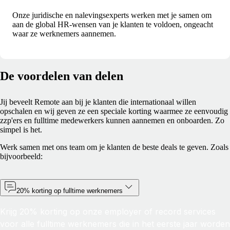
Onze juridische en nalevingsexperts werken met je samen om
aan de global HR-wensen van je klanten te voldoen, ongeacht
waar ze werknemers aannemen.
De voordelen van delen
Jij beveelt Remote aan bij je klanten die internationaal willen
opschalen en wij geven ze een speciale korting waarmee ze eenvoudig
zzp'ers en fulltime medewerkers kunnen aannemen en onboarden. Zo
simpel is het.
Werk samen met ons team om je klanten de beste deals te geven. Zoals
bijvoorbeeld:
20% korting op fulltime werknemers
Krijg 20% korting op onze employer of record services
voor alle fulltime werknemers die in het eerste jaar worden