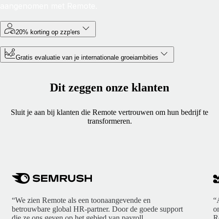
aangenomen met Remote.
20% korting op zzp'ers
Gratis evaluatie van je internationale groeiambities
Dit zeggen onze klanten
Sluit je aan bij klanten die Remote vertrouwen om hun bedrijf te
transformeren.
“We zien Remote als een toonaangevende en
“
betrouwbare global HR-partner. Door de goede support
o
die ze ons geven op het gebied van payroll,
R