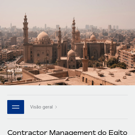
Parceiros tecnológicos estratégicos
Français
Integre os RH globais na sua plataforma de forma
SERVICES
flexível
Deutsch
Perguntar a um especialista
Obtenha apoio especializado em RH e
Español
CASE STUDIES
conformidade globais
Italiano
Português (Portugal)
日本語
한국어
Visão geral
中文（简体）
Contractor Management do Egito