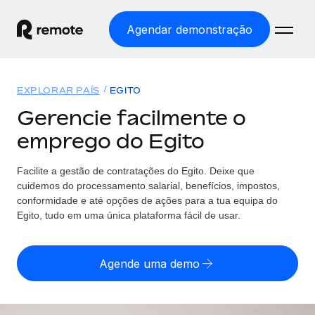
Agendar demonstração
Início
EXPLORAR PAÍS
EGITO
Produtos
Gerencie facilmente o
emprego do Egito
Soluções
EMPREGO GLOBAL
Processamento Salarial
Facilite a gestão de contratações
do
Egito. Deixe que
Preçário
COBERTURA GLOBAL
Processamento salarial fácil e em conformidade
cuidemos do processamento salarial, benefícios, impostos,
Explorador de países
conformidade e até opções de ações para a tua equipa
do
Employer of Record
Egito, tudo em uma única plataforma fácil de usar.
Encontra apoio para emprego global por país
Expanda globalmente sem custos de constituição de
Português (Portugal)
Comparar a Remote
entidades
Agende uma demo
Veja como nos comparamos com os outros
English
Contractor Management
Integra e gere trabalhadores independentes
Início de sessão
Nederlands
TORNE-SE NOSSO PARCEIRO
globalmente