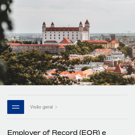
Parceiros tecnológicos estratégicos
Français
Integre os RH globais na sua plataforma de forma
SERVICES
flexível
Deutsch
Perguntar a um especialista
Obtenha apoio especializado em RH e
Español
CASE STUDIES
conformidade globais
Italiano
Português (Portugal)
日本語
한국어
Visão geral
中文（简体）
Employer of Record (EOR) e