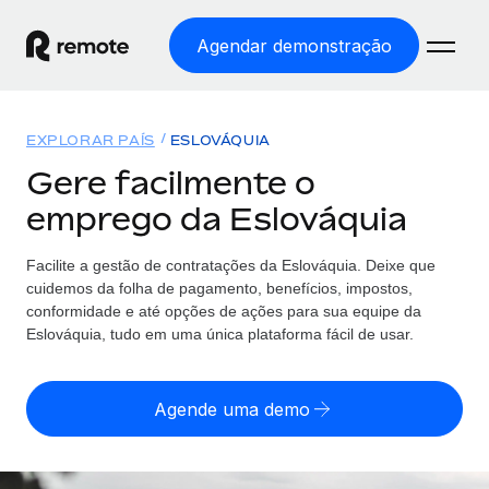
Agendar demonstração
Início
EXPLORAR PAÍS
ESLOVÁQUIA
Produtos
Gere facilmente o
emprego da Eslováquia
Soluções
EMPREGO GLOBAL
Processamento Salarial
Facilite a gestão de contratações da Eslováquia. Deixe que
Preçário
COBERTURA GLOBAL
Processamento salarial fácil e em conformidade
cuidemos da folha de pagamento, benefícios, impostos,
Explorador de países
conformidade e até opções de ações para sua equipe da
Employer of Record
Eslováquia, tudo em uma única plataforma fácil de usar.
Encontra apoio para emprego global por país
Expanda globalmente sem custos de constituição de
Português (Portugal)
Comparar a Remote
entidades
Agende uma demo
Veja como nos comparamos com os outros
English
Contractor Management
Integra e gere trabalhadores independentes
Início de sessão
Nederlands
TORNE-SE NOSSO PARCEIRO
globalmente