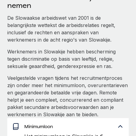
Ontdek hoe je met ons kunt samenwerken
DIENSTEN
nemen
Inzicht in salaris en talent
Vraag een expert
Remote Build
Binnenkort beschikbaar
De Slowaakse arbeidswet van 2001 is de
Krijg hulp van global HR- en juridische experts
Integraties en advies over AI-automatiseringen
belangrijkste wettekst die arbeidsrelaties regelt,
Inzichtencentrum
inclusief de rechten en aanspraken van
Achtergrondonderzoek
Support
werknemers in de acht regio's van Slowakije.
Vereenvoudig het screeningsproces van
CASESTUDY'S
kandidaten
Alle bronnen bekijken
Werknemers in Slowakije hebben bescherming
tegen discriminatie op basis van leeftijd, religie,
Compliance Watchtower
seksuele geaardheid, genderexpressie en ras.
Blijf compliance-risico's voor
BLOG
Veelgestelde vragen tijdens het recruitmentproces
Global Payroll
Apparaatbeheer
zijn onder meer het minimumloon, overurentarieven
Lever en track wereldwijd IT-middelen
EOR en PEO
en gegarandeerde betaalde vrije dagen. Remote
helpt je een compleet, concurrerend en compliant
Entiteiten oprichten
Contractor Management
pakket secundaire arbeidsvoorwaarden aan je
Stel snel compliant entiteiten op
werknemers in Slowakije aan te bieden.
Belastingen
Mobiliteit en overplaatsing
Minimumloon
Naar de blog
Plaats werknemers moeiteloos over