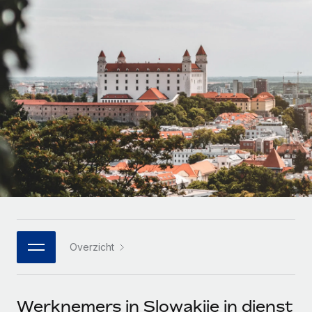
Zzp'ers internationaal onboarden en beheren
Betalingscalculator voor zzp'ers
Inloggen
Nederlands
Ontdek valuta-opties en betaalsnelheden voor
PEO
GROEIFASE
internationale zzp'ers
Ingewikkelde HR-taken eenvoudig uitbesteden
Français
Start-ups
Flexibele global HR en payroll solutions voor groeiende
LEREN MET REMOTE
Deutsch
bedrijven
INFRASTRUCTUUR
Onderzoek en gidsen
Remote Embedded
Mid-market
Español
HR naadloos in workflows integreren
Casestudy's
Teams uitbreiden met HR solutions op maat
Italiano
Platform
HR-woordenlijst
Enterprise
Ingebouwde essentiële HR-functies voor je team
Global HR voor grote bedrijven
Português (Portugal)
Checklists en templates
Verbinden
Nieuw
Bibliotheek met functiebeschrijvingen
日本語
AI-tools koppelen aan Remote met onze MCP
WERK MET ONS SAMEN
Overzicht
Strategische technologiepartners
Webinars
Integraties
한국어
Integreer global HR flexibel in je platform
Processen stroomlijnen met essentiële zakelijke tools
Evenementen
中文（简体）
Een partner worden
Werknemers in Slowakije in dienst
Newsroom