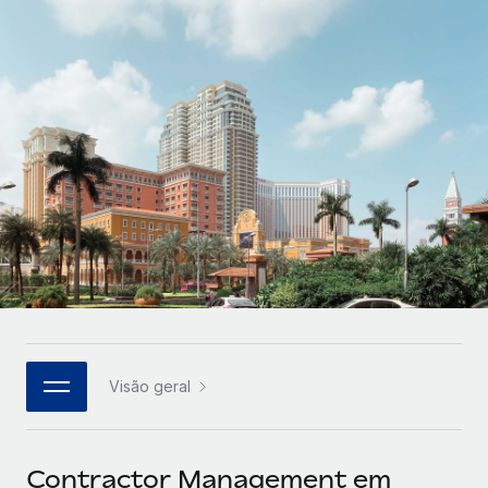
Parceiros tecnológicos estratégicos
Français
Integre os RH globais na sua plataforma de forma
SERVICES
flexível
Deutsch
Perguntar a um especialista
Obtenha apoio especializado em RH e
Español
CASE STUDIES
conformidade globais
Italiano
Português (Portugal)
日本語
한국어
Visão geral
中文（简体）
Contractor Management em