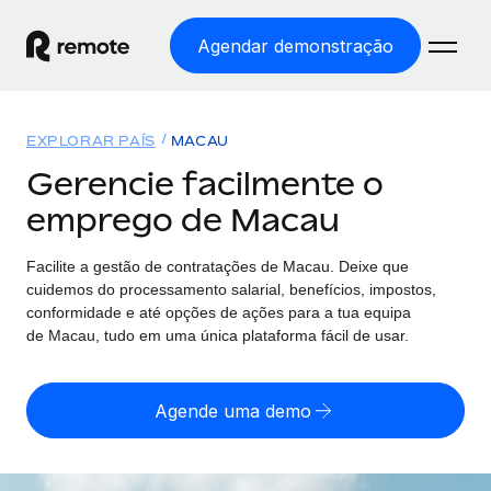
Agendar demonstração
Início
EXPLORAR PAÍS
MACAU
Produtos
Gerencie facilmente o
emprego de Macau
Soluções
EMPREGO GLOBAL
Processamento Salarial
Facilite a gestão de contratações
de
Macau. Deixe que
Preçário
COBERTURA GLOBAL
Processamento salarial fácil e em conformidade
cuidemos do processamento salarial, benefícios, impostos,
Explorador de países
conformidade e até opções de ações para a tua equipa
Employer of Record
de
Macau, tudo em uma única plataforma fácil de usar.
Encontra apoio para emprego global por país
Expanda globalmente sem custos de constituição de
Português (Portugal)
Comparar a Remote
entidades
Agende uma demo
Veja como nos comparamos com os outros
English
Contractor Management
Integra e gere trabalhadores independentes
Início de sessão
Nederlands
TORNE-SE NOSSO PARCEIRO
globalmente