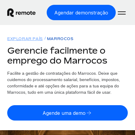
Agendar demonstração
Início
EXPLORAR PAÍS
MARROCOS
Produtos
Gerencie facilmente o
emprego do Marrocos
Soluções
EMPREGO GLOBAL
Processamento Salarial
Facilite a gestão de contratações
do
Marrocos. Deixe que
Preçário
COBERTURA GLOBAL
Processamento salarial fácil e em conformidade
cuidemos do processamento salarial, benefícios, impostos,
Explorador de países
conformidade e até opções de ações para a tua equipa
do
Employer of Record
Marrocos, tudo em uma única plataforma fácil de usar.
Encontra apoio para emprego global por país
Expanda globalmente sem custos de constituição de
Português (Portugal)
Comparar a Remote
entidades
Agende uma demo
Veja como nos comparamos com os outros
English
Contractor Management
Integra e gere trabalhadores independentes
Início de sessão
Nederlands
TORNE-SE NOSSO PARCEIRO
globalmente