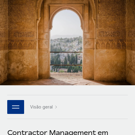
Parceiros tecnológicos estratégicos
Français
Integre os RH globais na sua plataforma de forma
SERVICES
flexível
Deutsch
Perguntar a um especialista
Obtenha apoio especializado em RH e
Español
CASE STUDIES
conformidade globais
Italiano
Português (Portugal)
日本語
한국어
Visão geral
中文（简体）
Contractor Management em