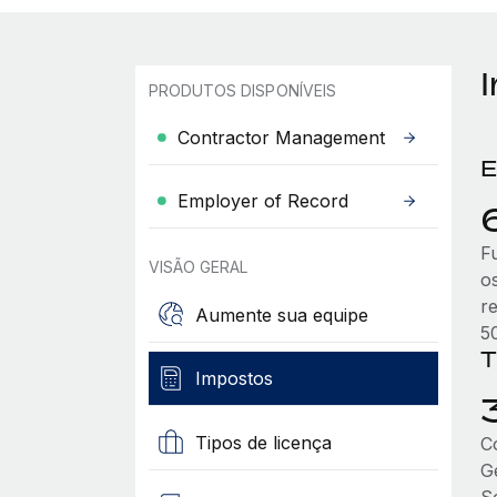
PRODUTOS DISPONÍVEIS
Contractor Management
E
Employer of Record
F
VISÃO GERAL
o
r
Aumente sua equipe
5
T
Impostos
Tipos de licença
C
G