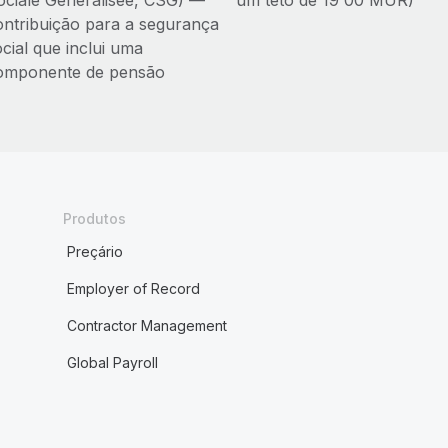
ociale Généralisée, CSG) —
um teto de 19 00 MUR)
ontribuição para a segurança
cial que inclui uma
omponente de pensão
Produtos
Preçário
Employer of Record
Contractor Management
Global Payroll