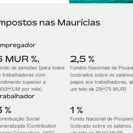
Impostos nas Maurícias
mpregador
6 MUR %.
2,5 %
undo de pensões (para todos
Fundos Nacionais de Poup
s trabalhadores com
(cobrados sobre os salário
endimento superior a
pagos aos trabalhadores, a
000 UM por mês)
um teto de 2575 MUR)
rabalhador
3 %
1 %
ontribuição Social
Fundo Nacional de Poupan
eneralizada (Contribution
(cobrado sobre os salários,