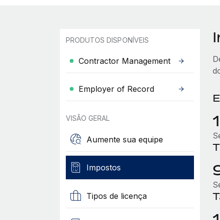
PRODUTOS DISPONÍVEIS
D
Contractor Management
d
Employer of Record
E
VISÃO GERAL
S
Aumente sua equipe
T
Impostos
S
T
Tipos de licença