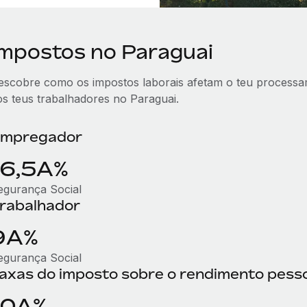
Impostos no Paraguai
escobre como os impostos laborais afetam o teu processam
os teus trabalhadores no Paraguai.
mpregador
16,5A%
egurança Social
rabalhador
9A%
egurança Social
axas do imposto sobre o rendimento pess
10A%