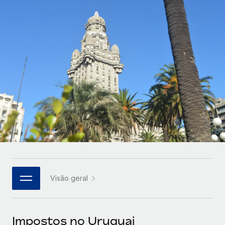
Parceiros tecnológicos estratégicos
Français
Integre os RH globais na sua plataforma de forma
SERVICES
flexível
Deutsch
Perguntar a um especialista
Obtenha apoio especializado em RH e
Español
CASE STUDIES
conformidade globais
Italiano
Português (Portugal)
日本語
한국어
Visão geral
中文（简体）
Impostos no Uruguai