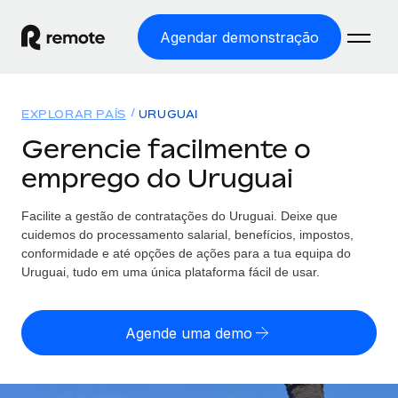
Agendar demonstração
Início
EXPLORAR PAÍS
URUGUAI
Produtos
Gerencie facilmente o
emprego do Uruguai
Soluções
EMPREGO GLOBAL
Processamento Salarial
Facilite a gestão de contratações
do
Uruguai. Deixe que
Preçário
COBERTURA GLOBAL
Processamento salarial fácil e em conformidade
cuidemos do processamento salarial, benefícios, impostos,
Explorador de países
conformidade e até opções de ações para a tua equipa
do
Employer of Record
Uruguai, tudo em uma única plataforma fácil de usar.
Encontra apoio para emprego global por país
Expanda globalmente sem custos de constituição de
Português (Portugal)
Comparar a Remote
entidades
Agende uma demo
Veja como nos comparamos com os outros
English
Contractor Management
Integra e gere trabalhadores independentes
Início de sessão
Nederlands
TORNE-SE NOSSO PARCEIRO
globalmente