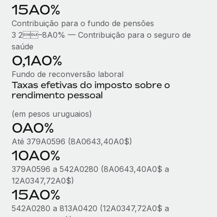
15A0%
Contribuição para o fundo de pensões
3 2–8A0% — Contribuição para o seguro de
saúde
0,1A0%
Fundo de reconversão laboral
Taxas efetivas do imposto sobre o
rendimento pessoal
(em pesos uruguaios)
0A0%
Até 379A0596 (8A0643,40A0$)
10A0%
379A0596 a 542A0280 (8A0643,40A0$ a
12A0347,72A0$)
15A0%
542A0280 a 813A0420 (12A0347,72A0$ a