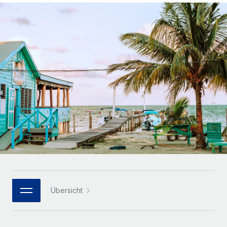
Globales Onboarding und Verwalten von
Gesamtbeschäftigungskosten
Anmelden
Freelancer:innen
Nederlands
WACHSTUMSPHASE
Honorarzahlungen berechnen
PEO
Français
Informationen zu möglichen Währungen und
Startups
Auslagern von komplexen HR-Aufgaben
Abwicklungsfristen für globale Freelancer:innen
Agile HR- und Payroll-Lösungen für wachsende
Deutsch
Unternehmen
INFRASTRUKTUR
LERNEN MIT REMOTE
Mittelstand
Español
Remote Embedded
Maßgeschneiderte HR-Lösungen, um Teams zu
Forschung und Leitfäden
Nahtlose Integration der HR in bestehende Abläufe
vergrößern
Italiano
Fallstudien
Plattform
Enterprise
Português (Portugal)
Integrierte HR-Kernfunktionen für dein Team
HR-Glossar
Globale HR für Konzerne und Großunternehmen
Verknüpfen
Neu
日本語
Checklisten und Vorlagen
Verknüpfung beliebiger KI-Tools mit Remote über unser
PARTNER WERDEN
Bibliothek für Stellenbeschreibungen
한국어
MCP
Übersicht
Strategische Technologiepartner
Webinare
Integrationen
Flexible Einbettung von Global-HR-Funktionen in deine
中文（简体）
Plattform
Prozessoptimierung mit unverzichtbaren Business-