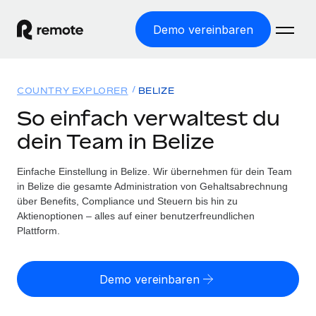
Demo vereinbaren
Startseite
COUNTRY EXPLORER
BELIZE
Produkte
So einfach verwaltest du
dein Team in Belize
Lösungen
WELTWEITE BESCHÄFTIGUNG
Globale Payroll
Einfache Einstellung in Belize. Wir übernehmen für dein Team
Ressourcen
WELTWEITE ABDECKUNG
Einfache, rechtssicher Payroll
in Belize die gesamte Administration von Gehaltsabrechnung
Country Explorer
über Benefits, Compliance und Steuern bis hin zu
Preise
TOOLS UND RECHNER
Employer of Record
Aktienoptionen – alles auf einer benutzerfreundlichen
Länderspezifische Unterstützung bei der Einstellung
Weltweites Wachstum ohne Kosten für Niederlassungen
Plattform.
Scheinselbstständigkeitsrisiko berechnen
Explorer für US-Bundesstaaten
Länderspezifische Einschätzung des
Contractor of Record
Einfache Einstellung in allen US-Bundesstaaten
Scheinselbstständigkeitsrisikos
English (United States)
Rechtssichere, weltweite Arbeit mit Freelancer:innen
Demo vereinbaren
Remote im Vergleich
Personalkostenrechner
Contractor Management
English
Vergleiche mit unseren Mitbewerbern
Länderspezifische Berechnung der