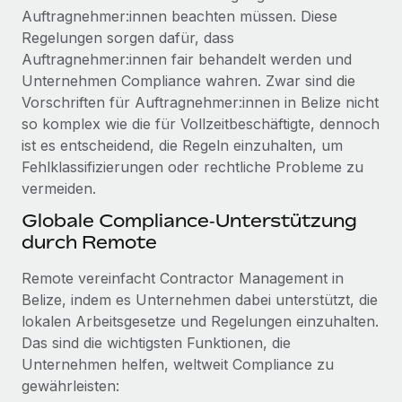
Management und Payroll
Niederlassungen
Auftragnehmer:innen beachten müssen. Diese
Den Blog erkunden
Regelungen sorgen dafür, dass
Reverse Tech auf einen Blick Das Gesundheits- und
Mobilität und Relocation
Auftragnehmer:innen fair behandelt werden und
Wellness-Startup Reverse Tech hat das globale...
Mühelose Relocation von Mitarbeiter:innen
Unternehmen Compliance wahren. Zwar sind die
BLOG
Mehr erfahren
Vorschriften für Auftragnehmer:innen in Belize nicht
Benefits
so komplex wie die für Vollzeitbeschäftigte, dennoch
Neues zu Remote-Produkten: Integration mit
Mühelose Verwaltung von Benefits
Gusto und Zero und Contractor Management
ist es entscheidend, die Regeln einzuhalten, um
Plus
Fehlklassifizierungen oder rechtliche Probleme zu
vermeiden.
Auch im neuen Jahr wollen wir bei Remote Unternehmen
aller Größen dabei unterstützen, die beste...
Globale Compliance‑Unterstützung
durch Remote
Mehr erfahren
Remote vereinfacht Contractor Management in
Belize, indem es Unternehmen dabei unterstützt, die
Wie Phiture 55 Mitarbeiter:innen in 19 Ländern
lokalen Arbeitsgesetze und Regelungen einzuhalten.
mit Remote verwaltet
Das sind die wichtigsten Funktionen, die
Phiture ist der unumstrittene Marktführer im Bereich der
Unternehmen helfen, weltweit Compliance zu
Wachstumsberatung für mobile Apps. Das...
gewährleisten: