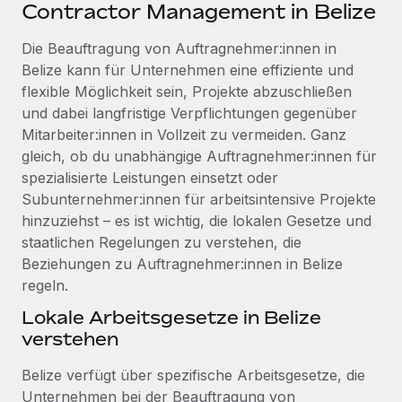
Events
Contractor Management in Belize
Tools
Partner werden
Newsroom
Die Beauftragung von Auftragnehmer:innen in
Entdecke die Möglichkeiten einer Partnerschaft
Belize kann für Unternehmen eine effiziente und
DIENSTLEISTUNGEN
Informationen zu Gehältern und Qualifikationen
Remote Build
Demnächst verfügbar
flexible Möglichkeit sein, Projekte abzuschließen
Frag unsere Expert:innen
Beratung zu Integrationen und KI-Automatisierung
und dabei langfristige Verpflichtungen gegenüber
Insights Center
Hilfe von Expert:innen für globale HR & Compliance
Mitarbeiter:innen in Vollzeit zu vermeiden. Ganz
Hol dir Unterstützung
gleich, ob du unabhängige Auftragnehmer:innen für
Background-Checks
FALLSTUDIEN
spezialisierte Leistungen einsetzt oder
Einfacheres Bewerber:innen-Screening
Alle Ressourcen anzeigen
Subunternehmer:innen für arbeitsintensive Projekte
So hat der KI-Vorreiter Weaviate sein Team mit
hinzuziehst – es ist wichtig, die lokalen Gesetze und
Remote um 120 % vergrößert
Compliance Watchtower
staatlichen Regelungen zu verstehen, die
Lückenlose Compliance
BLOG
Weaviate auf einen Blick Weaviate entwickelt KI-basierte
Beziehungen zu Auftragnehmer:innen in Belize
Open-Source-Infrastrukturen. Das...
Globale Payroll
regeln.
Geräteverwaltung
Globale Bereitstellung und Verfolgung von IT-
Mehr erfahren
Lokale Arbeitsgesetze in Belize
EOR und PEO
Geräten
verstehen
Contractor Management
Gründung von Niederlassungen
Belize verfügt über spezifische Arbeitsgesetze, die
Strategische Partnerschaft zwischen
Steuern
Schnelle, rechtssichere Gründung von
Reverse Tech und Remote für Contractor
Unternehmen bei der Beauftragung von