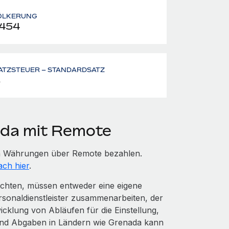
ÖLKERUNG
 454
ATZSTEUER – STANDARDSATZ
%
ada mit Remote
gen Währungen über Remote bezahlen.
ach hier
.
öchten, müssen entweder eine eigene
rsonaldienstleister zusammenarbeiten, der
cklung von Abläufen für die Einstellung,
und Abgaben in Ländern wie Grenada kann