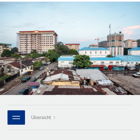
Globales Onboarding und Verwalten von
Gesamtbeschäftigungskosten
Anmelden
Freelancer:innen
Nederlands
WACHSTUMSPHASE
Honorarzahlungen berechnen
PEO
Français
Informationen zu möglichen Währungen und
Startups
Auslagern von komplexen HR-Aufgaben
Abwicklungsfristen für globale Freelancer:innen
Agile HR- und Payroll-Lösungen für wachsende
Deutsch
Unternehmen
INFRASTRUKTUR
LERNEN MIT REMOTE
Mittelstand
Español
Remote Embedded
Maßgeschneiderte HR-Lösungen, um Teams zu
Forschung und Leitfäden
Nahtlose Integration der HR in bestehende Abläufe
vergrößern
Italiano
Fallstudien
Plattform
Enterprise
Português (Portugal)
Integrierte HR-Kernfunktionen für dein Team
HR-Glossar
Globale HR für Konzerne und Großunternehmen
Verknüpfen
Neu
日本語
Checklisten und Vorlagen
Verknüpfung beliebiger KI-Tools mit Remote über unser
PARTNER WERDEN
Bibliothek für Stellenbeschreibungen
한국어
MCP
Übersicht
Strategische Technologiepartner
Webinare
Integrationen
Flexible Einbettung von Global-HR-Funktionen in deine
中文（简体）
Plattform
Prozessoptimierung mit unverzichtbaren Business-