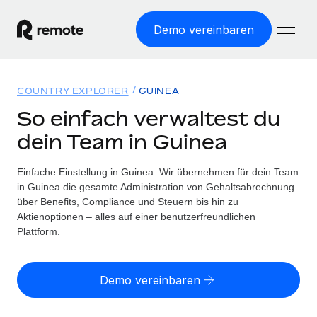
Demo vereinbaren
Startseite
COUNTRY EXPLORER
GUINEA
Produkte
So einfach verwaltest du
dein Team in Guinea
Lösungen
WELTWEITE BESCHÄFTIGUNG
Globale Payroll
Einfache Einstellung in Guinea. Wir übernehmen für dein Team
Ressourcen
WELTWEITE ABDECKUNG
Einfache, rechtssicher Payroll
in Guinea die gesamte Administration von Gehaltsabrechnung
Country Explorer
über Benefits, Compliance und Steuern bis hin zu
Preise
TOOLS UND RECHNER
Employer of Record
Aktienoptionen – alles auf einer benutzerfreundlichen
Länderspezifische Unterstützung bei der Einstellung
Weltweites Wachstum ohne Kosten für Niederlassungen
Plattform.
Scheinselbstständigkeitsrisiko berechnen
Explorer für US-Bundesstaaten
Länderspezifische Einschätzung des
Contractor of Record
Einfache Einstellung in allen US-Bundesstaaten
Scheinselbstständigkeitsrisikos
English (United States)
Rechtssichere, weltweite Arbeit mit Freelancer:innen
Demo vereinbaren
Remote im Vergleich
Personalkostenrechner
Contractor Management
English
Vergleiche mit unseren Mitbewerbern
Länderspezifische Berechnung der