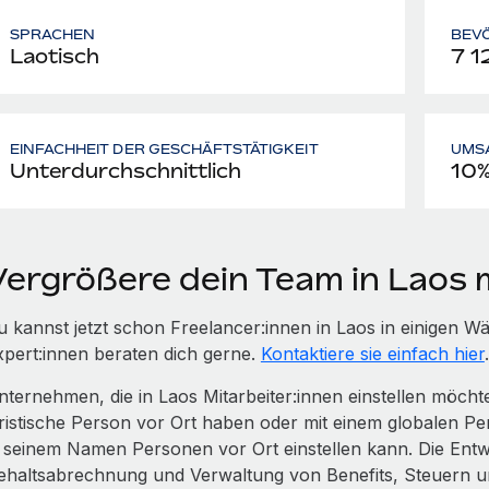
SPRACHEN
BEV
Laotisch
7 1
EINFACHHEIT DER GESCHÄFTSTÄTIGKEIT
UMS
Unterdurchschnittlich
10
Vergrößere dein Team in Laos
u kannst jetzt schon Freelancer:innen in Laos in einigen
xpert:innen beraten dich gerne.
Kontaktiere sie einfach hier
.
nternehmen, die in Laos Mitarbeiter:innen einstellen möch
uristische Person vor Ort haben oder mit einem globalen Pe
n seinem Namen Personen vor Ort einstellen kann. Die Entwi
ehaltsabrechnung und Verwaltung von Benefits, Steuern 