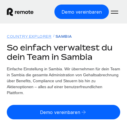
Demo vereinbaren
Startseite
COUNTRY EXPLORER
SAMBIA
Produkte
So einfach verwaltest du
dein Team in Sambia
Lösungen
WELTWEITE BESCHÄFTIGUNG
Globale Payroll
Einfache Einstellung in Sambia. Wir übernehmen für dein Team
Ressourcen
WELTWEITE ABDECKUNG
Einfache, rechtssicher Payroll
in Sambia die gesamte Administration von Gehaltsabrechnung
Country Explorer
über Benefits, Compliance und Steuern bis hin zu
Preise
TOOLS UND RECHNER
Employer of Record
Aktienoptionen – alles auf einer benutzerfreundlichen
Länderspezifische Unterstützung bei der Einstellung
Weltweites Wachstum ohne Kosten für Niederlassungen
Plattform.
Scheinselbstständigkeitsrisiko berechnen
Explorer für US-Bundesstaaten
Länderspezifische Einschätzung des
Contractor of Record
Einfache Einstellung in allen US-Bundesstaaten
Scheinselbstständigkeitsrisikos
English (United States)
Rechtssichere, weltweite Arbeit mit Freelancer:innen
Demo vereinbaren
Remote im Vergleich
Personalkostenrechner
Contractor Management
English
Vergleiche mit unseren Mitbewerbern
Länderspezifische Berechnung der