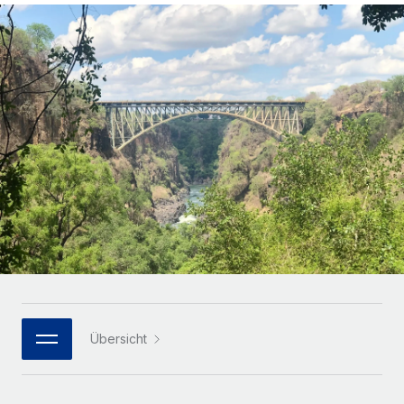
Globales Onboarding und Verwalten von
Gesamtbeschäftigungskosten
Anmelden
Freelancer:innen
Nederlands
WACHSTUMSPHASE
Honorarzahlungen berechnen
PEO
Français
Informationen zu möglichen Währungen und
Startups
Auslagern von komplexen HR-Aufgaben
Abwicklungsfristen für globale Freelancer:innen
Agile HR- und Payroll-Lösungen für wachsende
Deutsch
Unternehmen
INFRASTRUKTUR
LERNEN MIT REMOTE
Mittelstand
Español
Remote Embedded
Maßgeschneiderte HR-Lösungen, um Teams zu
Forschung und Leitfäden
Nahtlose Integration der HR in bestehende Abläufe
vergrößern
Italiano
Fallstudien
Plattform
Enterprise
Português (Portugal)
Integrierte HR-Kernfunktionen für dein Team
HR-Glossar
Globale HR für Konzerne und Großunternehmen
Verknüpfen
Neu
日本語
Checklisten und Vorlagen
Verknüpfung beliebiger KI-Tools mit Remote über unser
PARTNER WERDEN
Bibliothek für Stellenbeschreibungen
한국어
MCP
Übersicht
Strategische Technologiepartner
Webinare
Integrationen
Flexible Einbettung von Global-HR-Funktionen in deine
中文（简体）
Plattform
Prozessoptimierung mit unverzichtbaren Business-