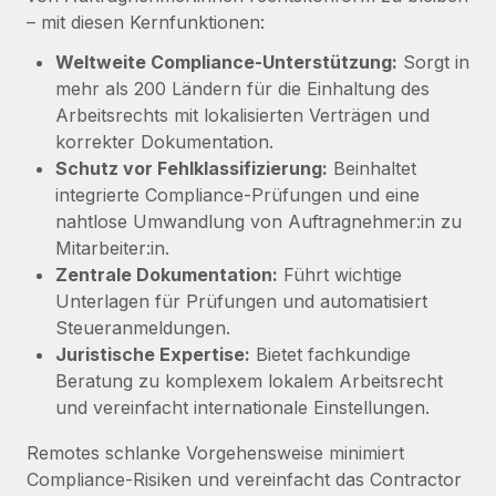
Management und Payroll
Niederlassungen
– mit diesen Kernfunktionen:
Den Blog erkunden
Reverse Tech auf einen Blick Das Gesundheits- und
Weltweite Compliance-Unterstützung:
Sorgt in
Mobilität und Relocation
Wellness-Startup Reverse Tech hat das globale...
mehr als 200 Ländern für die Einhaltung des
Mühelose Relocation von Mitarbeiter:innen
BLOG
Arbeitsrechts mit lokalisierten Verträgen und
Mehr erfahren
Benefits
korrekter Dokumentation.
Neues zu Remote-Produkten: Integration mit
Mühelose Verwaltung von Benefits
Schutz vor Fehlklassifizierung:
Beinhaltet
Gusto und Zero und Contractor Management
integrierte Compliance-Prüfungen und eine
Plus
nahtlose Umwandlung von Auftragnehmer:in zu
Auch im neuen Jahr wollen wir bei Remote Unternehmen
Mitarbeiter:in.
aller Größen dabei unterstützen, die beste...
Zentrale Dokumentation:
Führt wichtige
Unterlagen für Prüfungen und automatisiert
Mehr erfahren
Steueranmeldungen.
Juristische Expertise:
Bietet fachkundige
Beratung zu komplexem lokalem Arbeitsrecht
Wie Phiture 55 Mitarbeiter:innen in 19 Ländern
mit Remote verwaltet
und vereinfacht internationale Einstellungen.
Phiture ist der unumstrittene Marktführer im Bereich der
Remotes schlanke Vorgehensweise minimiert
Wachstumsberatung für mobile Apps. Das...
Compliance-Risiken und vereinfacht das Contractor