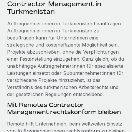
Events
Contractor Management in
Tools
Partner werden
Turkmenistan
Newsroom
Entdecke die Möglichkeiten einer Partnerschaft
Auftragnehmer:innen in Turkmenistan beauftragen
DIENSTLEISTUNGEN
Informationen zu Gehältern und Qualifikationen
Remote Build
Demnächst verfügbar
Auftragnehmer:innen in Turkmenistan zu
Frag unsere Expert:innen
Beratung zu Integrationen und KI-Automatisierung
beauftragen kann für Unternehmen eine
Insights Center
Hilfe von Expert:innen für globale HR & Compliance
strategische und kosteneffiziente Möglichkeit sein,
Hol dir Unterstützung
Projekte abzuschließen, ohne die Verpflichtungen
Background-Checks
FALLSTUDIEN
einer Festanstellung einzugehen. Ganz gleich, ob du
Einfacheres Bewerber:innen-Screening
Alle Ressourcen anzeigen
unabhängige Auftragnehmer:innen für spezialisierte
So hat der KI-Vorreiter Weaviate sein Team mit
Leistungen einsetzt oder Subunternehmer:innen für
Remote um 120 % vergrößert
Compliance Watchtower
verschiedene Projekte hinzuziehst, ist das
Lückenlose Compliance
BLOG
Weaviate auf einen Blick Weaviate entwickelt KI-basierte
Verständnis des turkmenischen Arbeitsrechts und
Open-Source-Infrastrukturen. Das...
Globale Payroll
der gesetzlichen Regelungen entscheidend.
Geräteverwaltung
Globale Bereitstellung und Verfolgung von IT-
Mehr erfahren
EOR und PEO
Mit Remotes Contractor
Geräten
Management rechtskonform bleiben
Contractor Management
Gründung von Niederlassungen
Strategische Partnerschaft zwischen
Remote hilft Unternehmen, beim weltweiten Einsatz
Steuern
Schnelle, rechtssichere Gründung von
Reverse Tech und Remote für Contractor
von Auftragnehmer:innen rechtskonform zu bleiben