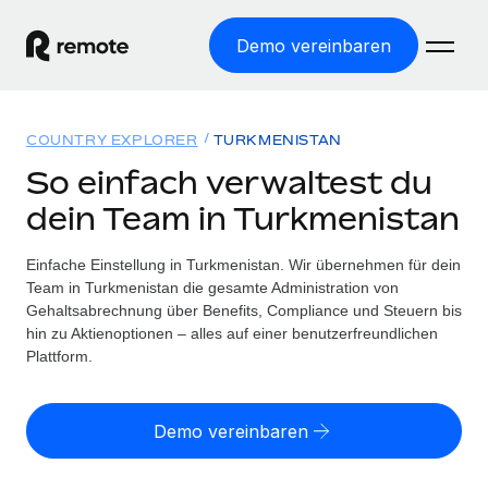
Demo vereinbaren
Startseite
COUNTRY EXPLORER
TURKMENISTAN
Produkte
So einfach verwaltest du
dein Team in Turkmenistan
Lösungen
WELTWEITE BESCHÄFTIGUNG
Globale Payroll
Einfache Einstellung in Turkmenistan. Wir übernehmen für dein
Ressourcen
WELTWEITE ABDECKUNG
Einfache, rechtssicher Payroll
Team in Turkmenistan die gesamte Administration von
Country Explorer
Gehaltsabrechnung über Benefits, Compliance und Steuern bis
Preise
TOOLS UND RECHNER
Employer of Record
hin zu Aktienoptionen – alles auf einer benutzerfreundlichen
Länderspezifische Unterstützung bei der Einstellung
Weltweites Wachstum ohne Kosten für Niederlassungen
Plattform.
Scheinselbstständigkeitsrisiko berechnen
Explorer für US-Bundesstaaten
Länderspezifische Einschätzung des
Contractor of Record
Einfache Einstellung in allen US-Bundesstaaten
Scheinselbstständigkeitsrisikos
English (United States)
Rechtssichere, weltweite Arbeit mit Freelancer:innen
Demo vereinbaren
Remote im Vergleich
Personalkostenrechner
Contractor Management
English
Vergleiche mit unseren Mitbewerbern
Länderspezifische Berechnung der