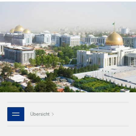
Globales Onboarding und Verwalten von
Gesamtbeschäftigungskosten
Anmelden
Freelancer:innen
Nederlands
WACHSTUMSPHASE
Honorarzahlungen berechnen
PEO
Français
Informationen zu möglichen Währungen und
Startups
Auslagern von komplexen HR-Aufgaben
Abwicklungsfristen für globale Freelancer:innen
Agile HR- und Payroll-Lösungen für wachsende
Deutsch
Unternehmen
INFRASTRUKTUR
LERNEN MIT REMOTE
Mittelstand
Español
Remote Embedded
Maßgeschneiderte HR-Lösungen, um Teams zu
Forschung und Leitfäden
Nahtlose Integration der HR in bestehende Abläufe
vergrößern
Italiano
Fallstudien
Plattform
Enterprise
Português (Portugal)
Integrierte HR-Kernfunktionen für dein Team
HR-Glossar
Globale HR für Konzerne und Großunternehmen
Verknüpfen
Neu
日本語
Checklisten und Vorlagen
Verknüpfung beliebiger KI-Tools mit Remote über unser
PARTNER WERDEN
Bibliothek für Stellenbeschreibungen
한국어
MCP
Übersicht
Strategische Technologiepartner
Webinare
Integrationen
Flexible Einbettung von Global-HR-Funktionen in deine
中文（简体）
Plattform
Prozessoptimierung mit unverzichtbaren Business-