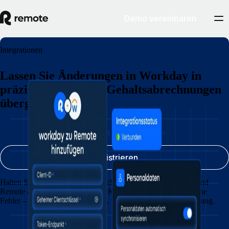
Demo vereinbaren
Integrationen
Lassen Sie Änderungen in Workday in
präzise, auditfähige Gehaltsabrechnungen
übergehen.
Demotermin vereinbaren
Registrieren
Halten Sie Personal- und Urlaubsdaten jederzeit in Workday und
Remote auf dem neuesten Stand. Keine doppelte Eingabe, keine
Fehler – stattdessen eine nahtlose, verlässliche Gehaltsabrechnung.