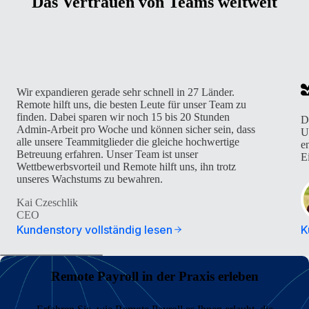
Das Vertrauen von Teams weltweit
Wir expandieren gerade sehr schnell in 27 Länder.
Remote hilft uns, die besten Leute für unser Team zu
finden. Dabei sparen wir noch 15 bis 20 Stunden
D
Admin-Arbeit pro Woche und können sicher sein, dass
U
alle unsere Teammitglieder die gleiche hochwertige
e
Betreuung erfahren. Unser Team ist unser
E
Wettbewerbsvorteil und Remote hilft uns, ihn trotz
unseres Wachstums zu bewahren.
Kai Czeschlik
CEO
Kundenstory vollständig lesen
K
Remote Payroll in der Praxis erleben