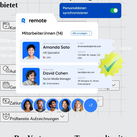
bietet
Konsistente Daten für HR und Payroll
Mitarbeiter:innen aus HR und Payroll haben stets
identische Daten zur Verfügung. Kein Hin und Her, keine
Verwirrungen.
Automatischer Abgleich von Personaldaten
Genehmigte Abwesenheiten in der Payroll berücksichtigt
Zahlungen, die korrekt und fristgerecht erfolgen
Prüfbereite Aufzeichnungen