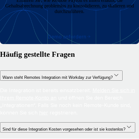
Erfahren Sie, wie Remote Payroll es Ihnen erlaubt, die
Gehaltsabrechnung problemlos zu konsolidieren, zu skalieren und
durchzuführen.
Demo anfordern
Häufig gestellte Fragen
Wann steht Remotes Integration mit Workday zur Verfügung?
Die Integration ist bereits einsatzbereit.
Melden Sie sich in
Ihrem Remote‑Konto an
und öffnen Sie den Bereich
„Integrationen“. Falls Sie noch kein Remote-Kunde sind,
können Sie sich
hier
registrieren.
Sind für diese Integration Kosten vorgesehen oder ist sie kostenlos?