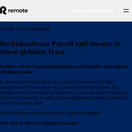
Demo vereinbaren
Globale Wissensdatenbank
Rechtskonforme Payroll und Steuern in
einem globalen Team
Erfahre, wie du Steuerangelegenheiten rechtssicher und einfach
erledigen kannst
In diesem Leitfaden erfährst du, wie du Lohnsteuern für dein
internationales Teams ohne viel Aufwand verwalten kannst. Du
erfährst, wie Lohnsteuern funktionieren, wie du sie in verschiedenen
Ländern rechtssicher bezahlst und wie Remote dir einen Großteil der
Arbeit abnehmen kann.
Dieser Leitfaden ist derzeit nur auf Englisch verfügbar.
Was dich in diesem Leitfaden erwartet: