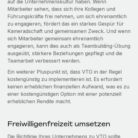
auf die Unternehmenskultur haben. Wenn
Management und Payroll
Niederlassungen
Den Blog erkunden
Mitarbeiter sehen, dass sich ihre Kollegen und
Reverse Tech auf einen Blick Das Gesundheits- und
Führungskräfte frei nehmen, um sich ehrenamtlich
Mobilität und Relocation
Wellness-Startup Reverse Tech hat das globale...
zu engagieren, fördert das ein starkes Gespür für
Mühelose Relocation von Mitarbeiter:innen
BLOG
Kameradschaft und gemeinsamen Zweck. Und wenn
Mehr erfahren
sich Mitarbeiter gemeinsam ehrenamtlich
Benefits
Neues zu Remote-Produkten: Integration mit
engagieren, kann dies auch als Teambuilding-Übung
Mühelose Verwaltung von Benefits
Gusto und Zero und Contractor Management
ausgeübt, stärkere Beziehungen gepflegt und die
Plus
Teamarbeit verbessert werden.
Auch im neuen Jahr wollen wir bei Remote Unternehmen
Ein weiterer Pluspunkt ist, dass VTO in der Regel
aller Größen dabei unterstützen, die beste...
kostengünstig zu implementieren ist. Es erfordert
Mehr erfahren
keinen erheblichen finanziellen Aufwand, was es zu
einer kostengünstigen Option mit einer potenziell
erheblichen Rendite macht.
Wie Phiture 55 Mitarbeiter:innen in 19 Ländern
mit Remote verwaltet
Phiture ist der unumstrittene Marktführer im Bereich der
Freiwilligenfreizeit umsetzen
Wachstumsberatung für mobile Apps. Das...
Die Richtlinie Ihres Unternehmens zu VTO sollte