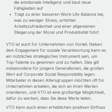
Events
die emotionale Intelligenz und baut neue
Tools
Partner werden
Fähigkeiten auf
Newsroom
Entdecke die Möglichkeiten einer Partnerschaft
Trägt zu einer besseren Work-Life-Balance bei,
was zu weniger Stress, erhöhter
DIENSTLEISTUNGEN
Informationen zu Gehältern und Qualifikationen
Remote Build
Demnächst verfügbar
Arbeitszufriedenheit und einer allgemeinen
Frag unsere Expert:innen
Beratung zu Integrationen und KI-Automatisierung
Steigerung der Moral und Produktivität führt
Insights Center
Hilfe von Expert:innen für globale HR & Compliance
Hol dir Unterstützung
VTO ist auch für Unternehmen von Vorteil. Neben
Background-Checks
FALLSTUDIEN
dem Engagement für soziale Verantwortung kann es
Einfacheres Bewerber:innen-Screening
Alle Ressourcen anzeigen
ein nützliches strategisches Instrument sein, um
So hat der KI-Vorreiter Weaviate sein Team mit
Top-Talente zu gewinnen und zu halten. Dies gilt
Remote um 120 % vergrößert
Compliance Watchtower
insbesondere für jüngere Generationen, die großen
Lückenlose Compliance
BLOG
Weaviate auf einen Blick Weaviate entwickelt KI-basierte
Wert auf Corporate Social Responsibility legen.
Open-Source-Infrastrukturen. Das...
Globale Payroll
Mitarbeiter in diesen Altersgruppen möchten oft für
Geräteverwaltung
Unternehmen arbeiten, die sich an ihren Werten
Globale Bereitstellung und Verfolgung von IT-
Mehr erfahren
EOR und PEO
orientieren, und VTO ist eine großartige Möglichkeit,
Geräten
dafür zu werben, dass Sie diese Werte teilen.
Contractor Management
Gründung von Niederlassungen
Strategische Partnerschaft zwischen
VTO kann auch einen erheblichen positiven Einfluss
Steuern
Schnelle, rechtssichere Gründung von
Reverse Tech und Remote für Contractor