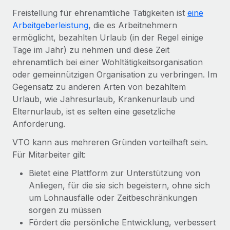
Globales Onboarding und Verwalten von
Gesamtbeschäftigungskosten
Freistellung für ehrenamtliche Tätigkeiten ist
eine
Anmelden
Freelancer:innen
Nederlands
Arbeitgeberleistung
, die es Arbeitnehmern
WACHSTUMSPHASE
Honorarzahlungen berechnen
ermöglicht, bezahlten Urlaub (in der Regel einige
PEO
Français
Informationen zu möglichen Währungen und
Startups
Tage im Jahr) zu nehmen und diese Zeit
Auslagern von komplexen HR-Aufgaben
Abwicklungsfristen für globale Freelancer:innen
Agile HR- und Payroll-Lösungen für wachsende
ehrenamtlich bei einer Wohltätigkeitsorganisation
Deutsch
Unternehmen
oder gemeinnützigen Organisation zu verbringen. Im
INFRASTRUKTUR
Gegensatz zu anderen Arten von bezahltem
LERNEN MIT REMOTE
Mittelstand
Español
Urlaub, wie Jahresurlaub, Krankenurlaub und
Remote Embedded
Maßgeschneiderte HR-Lösungen, um Teams zu
Forschung und Leitfäden
Elternurlaub, ist es selten eine gesetzliche
Nahtlose Integration der HR in bestehende Abläufe
vergrößern
Italiano
Anforderung.
Fallstudien
Plattform
Enterprise
VTO kann aus mehreren Gründen vorteilhaft sein.
Português (Portugal)
Integrierte HR-Kernfunktionen für dein Team
HR-Glossar
Globale HR für Konzerne und Großunternehmen
Für Mitarbeiter gilt:
Verknüpfen
Neu
日本語
Checklisten und Vorlagen
Bietet eine Plattform zur Unterstützung von
Verknüpfung beliebiger KI-Tools mit Remote über unser
PARTNER WERDEN
Anliegen, für die sie sich begeistern, ohne sich
Bibliothek für Stellenbeschreibungen
한국어
MCP
um Lohnausfälle oder Zeitbeschränkungen
Strategische Technologiepartner
sorgen zu müssen
Webinare
Integrationen
Flexible Einbettung von Global-HR-Funktionen in deine
中文（简体）
Fördert die persönliche Entwicklung, verbessert
Plattform
Prozessoptimierung mit unverzichtbaren Business-