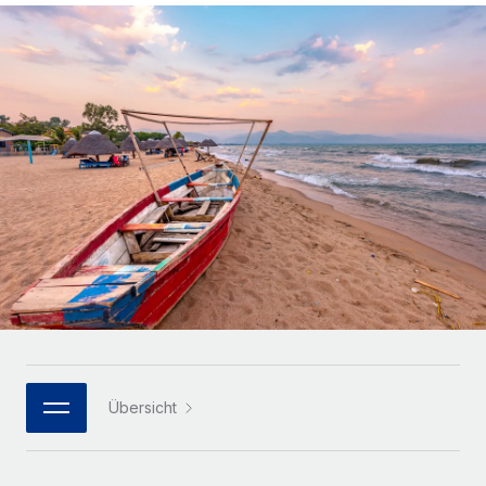
Globales Onboarding und Verwalten von
Gesamtbeschäftigungskosten
Anmelden
Freelancer:innen
Nederlands
WACHSTUMSPHASE
Honorarzahlungen berechnen
PEO
Français
Informationen zu möglichen Währungen und
Startups
Auslagern von komplexen HR-Aufgaben
Abwicklungsfristen für globale Freelancer:innen
Agile HR- und Payroll-Lösungen für wachsende
Deutsch
Unternehmen
INFRASTRUKTUR
LERNEN MIT REMOTE
Mittelstand
Español
Remote Embedded
Maßgeschneiderte HR-Lösungen, um Teams zu
Forschung und Leitfäden
Nahtlose Integration der HR in bestehende Abläufe
vergrößern
Italiano
Fallstudien
Plattform
Enterprise
Português (Portugal)
Integrierte HR-Kernfunktionen für dein Team
HR-Glossar
Globale HR für Konzerne und Großunternehmen
Verknüpfen
Neu
日本語
Checklisten und Vorlagen
Verknüpfung beliebiger KI-Tools mit Remote über unser
PARTNER WERDEN
Bibliothek für Stellenbeschreibungen
한국어
MCP
Übersicht
Strategische Technologiepartner
Webinare
Integrationen
Flexible Einbettung von Global-HR-Funktionen in deine
中文（简体）
Plattform
Prozessoptimierung mit unverzichtbaren Business-