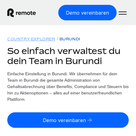
Demo vereinbaren
Startseite
COUNTRY EXPLORER
BURUNDI
Produkte
So einfach verwaltest du
dein Team in Burundi
Lösungen
WELTWEITE BESCHÄFTIGUNG
Globale Payroll
Einfache Einstellung in Burundi. Wir übernehmen für dein
Ressourcen
WELTWEITE ABDECKUNG
Einfache, rechtssicher Payroll
Team in Burundi die gesamte Administration von
Country Explorer
Gehaltsabrechnung über Benefits, Compliance und Steuern bis
Preise
TOOLS UND RECHNER
Employer of Record
hin zu Aktienoptionen – alles auf einer benutzerfreundlichen
Länderspezifische Unterstützung bei der Einstellung
Weltweites Wachstum ohne Kosten für Niederlassungen
Plattform.
Scheinselbstständigkeitsrisiko berechnen
Explorer für US-Bundesstaaten
Länderspezifische Einschätzung des
Contractor of Record
Einfache Einstellung in allen US-Bundesstaaten
Scheinselbstständigkeitsrisikos
English (United States)
Rechtssichere, weltweite Arbeit mit Freelancer:innen
Demo vereinbaren
Remote im Vergleich
Personalkostenrechner
Contractor Management
English
Vergleiche mit unseren Mitbewerbern
Länderspezifische Berechnung der