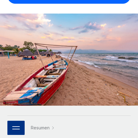
Compáranos con otras empresas.
Iniciar sesión
Contractor Management
Nederlands
Calculadora de pagos a autónomos
Integra y gestiona a autónomos globalmente.
Descubre opciones de divisas y tiempos de pago para
ETAPAS DE CRECIMIENTO
Français
autónomos globales.
PEO
Startups
Externaliza tareas laborales complejas.
Deutsch
Soluciones ágiles de RR. HH. globales y nóminas para
APRENDIZAJE CON REMOTE
empresas en crecimiento.
Español
Guías y recursos
INFRAESTRUCTURA
Mediana empresa
Conexión Remote
Casos prácticos
Amplía tu equipo con soluciones de RR. HH.
Italiano
Integra los RR. HH. en tus flujos de trabajo sin
personalizadas.
Glosario de RR. HH.
complicaciones.
Português (Portugal)
Empresa
Listas de verificación y plantillas
Plataforma
RR. HH. globales para grandes empresas.
日本語
Funciones esenciales de RR. HH. integradas para tu
Biblioteca de descripciones de puestos
equipo.
한국어
ASOCIARSE
Webinarios
Conectar
Nuevo
Socios tecnológicos estratégicos
Resumen
中文（简体）
Conecta cualquier herramienta de IA con Remote
Eventos
Integra la gestión de los RR. HH. globales en tu
mediante nuestro MCP.