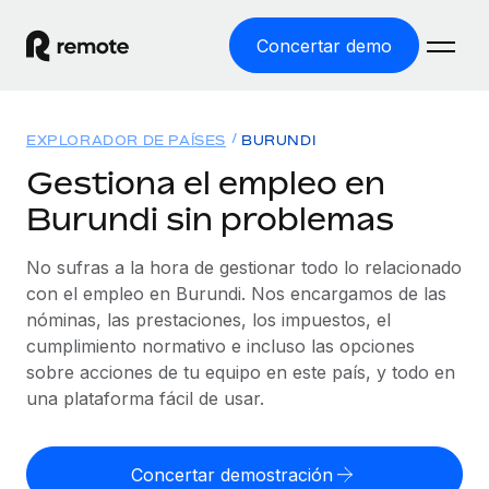
Concertar demo
Inicio
EXPLORADOR DE PAÍSES
BURUNDI
Productos
Gestiona el empleo en
Burundi sin problemas
Soluciones
EMPLEO GLOBAL
Nómina global
No sufras a la hora de gestionar todo lo relacionado
Recursos
COBERTURA MUNDIAL
Gestiona las nóminas de forma sencilla y conforme a la
con el empleo en Burundi. Nos encargamos de las
Explorador de países
legalidad.
nóminas, las prestaciones, los impuestos, el
Precios
HERRAMIENTAS Y CALCULADORAS
Consulta el soporte del empleo global según el país.
cumplimiento normativo e incluso las opciones
Employer of Record
Calculadora del riesgo de clasificación errónea
sobre acciones de tu equipo en este país, y todo en
Explorador estatal de EE. UU.
Expándete en todo el mundo sin gastar en entidades.
Consulta el riesgo de clasificación errónea por país.
una plataforma fácil de usar.
Simplifica la contratación en todos los estados de EE.
Español
Contractor of Record
Calculadora del coste por empleado
UU.
Contrata a autónomos en cualquier parte del mundo
Calcula lo que cuestan los empleados en total en
Concertar demostración
English
Comparador de Remote
cumpliendo la normativa.
cualquier país.