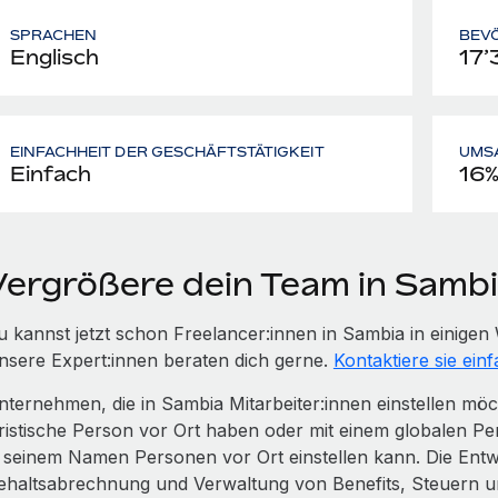
SPRACHEN
BEV
Englisch
17’
EINFACHHEIT DER GESCHÄFTSTÄTIGKEIT
UMS
Einfach
16
Vergrößere dein Team in Samb
u kannst jetzt schon Freelancer:innen in Sambia in einig
nsere Expert:innen beraten dich gerne.
Kontaktiere sie einf
nternehmen, die in Sambia Mitarbeiter:innen einstellen mö
uristische Person vor Ort haben oder mit einem globalen Pe
n seinem Namen Personen vor Ort einstellen kann. Die Entwi
ehaltsabrechnung und Verwaltung von Benefits, Steuern 