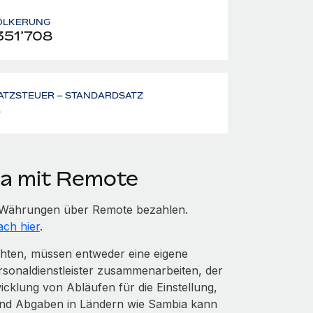
ÖLKERUNG
351’708
ATZSTEUER – STANDARDSATZ
%
ia mit Remote
en Währungen über Remote bezahlen.
ach hier
.
chten, müssen entweder eine eigene
rsonaldienstleister zusammenarbeiten, der
cklung von Abläufen für die Einstellung,
und Abgaben in Ländern wie Sambia kann