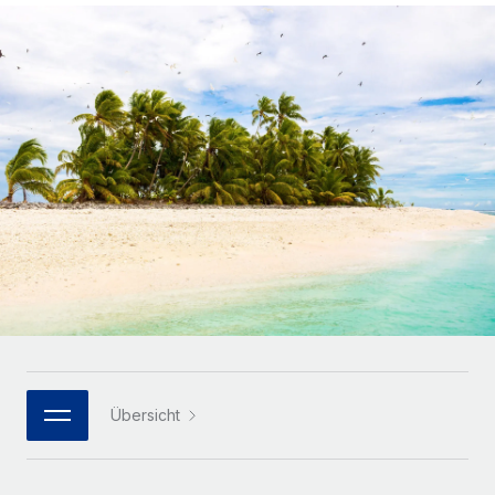
Globales Onboarding und Verwalten von
Gesamtbeschäftigungskosten
Anmelden
Freelancer:innen
Nederlands
WACHSTUMSPHASE
Honorarzahlungen berechnen
PEO
Français
Informationen zu möglichen Währungen und
Startups
Auslagern von komplexen HR-Aufgaben
Abwicklungsfristen für globale Freelancer:innen
Agile HR- und Payroll-Lösungen für wachsende
Deutsch
Unternehmen
INFRASTRUKTUR
LERNEN MIT REMOTE
Mittelstand
Español
Remote Embedded
Maßgeschneiderte HR-Lösungen, um Teams zu
Forschung und Leitfäden
Nahtlose Integration der HR in bestehende Abläufe
vergrößern
Italiano
Fallstudien
Plattform
Enterprise
Português (Portugal)
Integrierte HR-Kernfunktionen für dein Team
HR-Glossar
Globale HR für Konzerne und Großunternehmen
Verknüpfen
Neu
日本語
Checklisten und Vorlagen
Verknüpfung beliebiger KI-Tools mit Remote über unser
PARTNER WERDEN
Bibliothek für Stellenbeschreibungen
한국어
MCP
Übersicht
Strategische Technologiepartner
Webinare
Integrationen
Flexible Einbettung von Global-HR-Funktionen in deine
中文（简体）
Plattform
Prozessoptimierung mit unverzichtbaren Business-