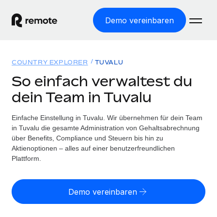
Demo vereinbaren
Startseite
COUNTRY EXPLORER
TUVALU
Produkte
So einfach verwaltest du
dein Team in Tuvalu
Lösungen
WELTWEITE BESCHÄFTIGUNG
Globale Payroll
Einfache Einstellung in Tuvalu. Wir übernehmen für dein Team
Ressourcen
WELTWEITE ABDECKUNG
Einfache, rechtssicher Payroll
in Tuvalu die gesamte Administration von Gehaltsabrechnung
Country Explorer
über Benefits, Compliance und Steuern bis hin zu
Preise
TOOLS UND RECHNER
Employer of Record
Aktienoptionen – alles auf einer benutzerfreundlichen
Länderspezifische Unterstützung bei der Einstellung
Weltweites Wachstum ohne Kosten für Niederlassungen
Plattform.
Scheinselbstständigkeitsrisiko berechnen
Explorer für US-Bundesstaaten
Länderspezifische Einschätzung des
Contractor of Record
Einfache Einstellung in allen US-Bundesstaaten
Scheinselbstständigkeitsrisikos
English (United States)
Rechtssichere, weltweite Arbeit mit Freelancer:innen
Demo vereinbaren
Remote im Vergleich
Personalkostenrechner
Contractor Management
English
Vergleiche mit unseren Mitbewerbern
Länderspezifische Berechnung der