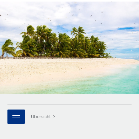
Globales Onboarding und Verwalten von
Gesamtbeschäftigungskosten
Anmelden
Freelancer:innen
Nederlands
WACHSTUMSPHASE
Honorarzahlungen berechnen
PEO
Français
Informationen zu möglichen Währungen und
Startups
Auslagern von komplexen HR-Aufgaben
Abwicklungsfristen für globale Freelancer:innen
Agile HR- und Payroll-Lösungen für wachsende
Deutsch
Unternehmen
INFRASTRUKTUR
LERNEN MIT REMOTE
Mittelstand
Español
Remote Embedded
Maßgeschneiderte HR-Lösungen, um Teams zu
Forschung und Leitfäden
Nahtlose Integration der HR in bestehende Abläufe
vergrößern
Italiano
Fallstudien
Plattform
Enterprise
Português (Portugal)
Integrierte HR-Kernfunktionen für dein Team
HR-Glossar
Globale HR für Konzerne und Großunternehmen
Verknüpfen
Neu
日本語
Checklisten und Vorlagen
Verknüpfung beliebiger KI-Tools mit Remote über unser
PARTNER WERDEN
Bibliothek für Stellenbeschreibungen
한국어
MCP
Übersicht
Strategische Technologiepartner
Webinare
Integrationen
Flexible Einbettung von Global-HR-Funktionen in deine
中文（简体）
Plattform
Prozessoptimierung mit unverzichtbaren Business-