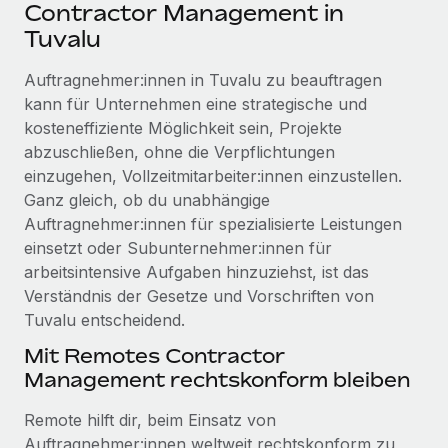
Events
Contractor Management in
Tools
Partner werden
Tuvalu
Newsroom
Entdecke die Möglichkeiten einer Partnerschaft
Auftragnehmer:innen in Tuvalu zu beauftragen
DIENSTLEISTUNGEN
Informationen zu Gehältern und Qualifikationen
Remote Build
Demnächst verfügbar
kann für Unternehmen eine strategische und
Frag unsere Expert:innen
Beratung zu Integrationen und KI-Automatisierung
kosteneffiziente Möglichkeit sein, Projekte
Insights Center
Hilfe von Expert:innen für globale HR & Compliance
abzuschließen, ohne die Verpflichtungen
Hol dir Unterstützung
einzugehen, Vollzeitmitarbeiter:innen einzustellen.
Background-Checks
FALLSTUDIEN
Ganz gleich, ob du unabhängige
Einfacheres Bewerber:innen-Screening
Alle Ressourcen anzeigen
Auftragnehmer:innen für spezialisierte Leistungen
So hat der KI-Vorreiter Weaviate sein Team mit
einsetzt oder Subunternehmer:innen für
Remote um 120 % vergrößert
Compliance Watchtower
arbeitsintensive Aufgaben hinzuziehst, ist das
Lückenlose Compliance
BLOG
Weaviate auf einen Blick Weaviate entwickelt KI-basierte
Verständnis der Gesetze und Vorschriften von
Open-Source-Infrastrukturen. Das...
Globale Payroll
Tuvalu entscheidend.
Geräteverwaltung
Globale Bereitstellung und Verfolgung von IT-
Mehr erfahren
EOR und PEO
Mit Remotes Contractor
Geräten
Management rechtskonform bleiben
Contractor Management
Gründung von Niederlassungen
Revolution des Enterprise Contractor
Remote hilft dir, beim Einsatz von
Steuern
Schnelle, rechtssichere Gründung von
Managements – die Erfolgsgeschichte einer
Auftragnehmer:innen weltweit rechtskonform zu