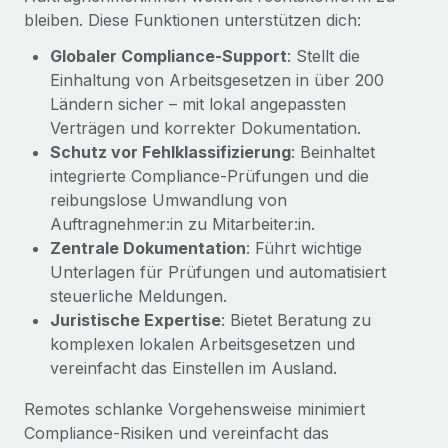
globalen Content-Agentur mit Remote
Niederlassungen
bleiben. Diese Funktionen unterstützen dich:
Den Blog erkunden
Auf einen Blick Erfahre mehr über die unglaubliche
Globaler Compliance-Support
: Stellt die
Mobilität und Relocation
Transformation einer weltweit erfolgreichen...
Einhaltung von Arbeitsgesetzen in über 200
Mühelose Relocation von Mitarbeiter:innen
BLOG
Ländern sicher – mit lokal angepassten
Mehr erfahren
Benefits
Verträgen und korrekter Dokumentation.
Neues zu Remote-Produkten: Integration mit
Mühelose Verwaltung von Benefits
Schutz vor Fehlklassifizierung
: Beinhaltet
Gusto und Zero und Contractor Management
integrierte Compliance-Prüfungen und die
Plus
reibungslose Umwandlung von
Auch im neuen Jahr wollen wir bei Remote Unternehmen
Auftragnehmer:in zu Mitarbeiter:in.
aller Größen dabei unterstützen, die beste...
Zentrale Dokumentation
: Führt wichtige
Unterlagen für Prüfungen und automatisiert
Mehr erfahren
steuerliche Meldungen.
Juristische Expertise
: Bietet Beratung zu
komplexen lokalen Arbeitsgesetzen und
Wie Phiture 55 Mitarbeiter:innen in 19 Ländern
mit Remote verwaltet
vereinfacht das Einstellen im Ausland.
Phiture ist der unumstrittene Marktführer im Bereich der
Remotes schlanke Vorgehensweise minimiert
Wachstumsberatung für mobile Apps. Das...
Compliance-Risiken und vereinfacht das