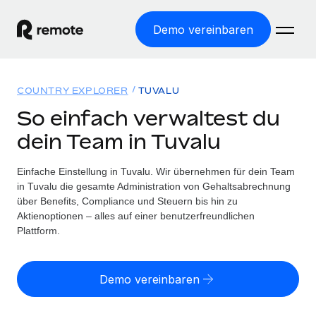
Demo vereinbaren
Startseite
COUNTRY EXPLORER
TUVALU
Produkte
So einfach verwaltest du
dein Team in Tuvalu
Lösungen
WELTWEITE BESCHÄFTIGUNG
Globale Payroll
Einfache Einstellung in Tuvalu. Wir übernehmen für dein Team
Ressourcen
WELTWEITE ABDECKUNG
Einfache, rechtssicher Payroll
in Tuvalu die gesamte Administration von Gehaltsabrechnung
Country Explorer
über Benefits, Compliance und Steuern bis hin zu
Preise
TOOLS UND RECHNER
Employer of Record
Aktienoptionen – alles auf einer benutzerfreundlichen
Länderspezifische Unterstützung bei der Einstellung
Weltweites Wachstum ohne Kosten für Niederlassungen
Plattform.
Scheinselbstständigkeitsrisiko berechnen
Explorer für US-Bundesstaaten
Länderspezifische Einschätzung des
Contractor of Record
Einfache Einstellung in allen US-Bundesstaaten
Scheinselbstständigkeitsrisikos
English (United States)
Rechtssichere, weltweite Arbeit mit Freelancer:innen
Demo vereinbaren
Remote im Vergleich
Personalkostenrechner
Contractor Management
English
Vergleiche mit unseren Mitbewerbern
Länderspezifische Berechnung der