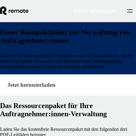
Demo vereinbaren
Unser Kompaktpaket zur Verwaltung von
Auftragnehmer:innen
Erhalten Sie drei kostenfreie Ressourcen unserer Expert:innen, die Sie
beim Onboarden, Verwalten und Bezahlen Ihrer selbstständigen
Auftragnehmer:innen in grossem Umfang unterstützen.
Jetzt herunterladen · research/contractor-managem
Jetzt herunterladen
Das Ressourcenpaket für Ihre
Auftragnehmer:innen-Verwaltung
Laden Sie das kostenfreie Ressourcenpaket mit den folgenden drei
PDF-Leitfäden herunter