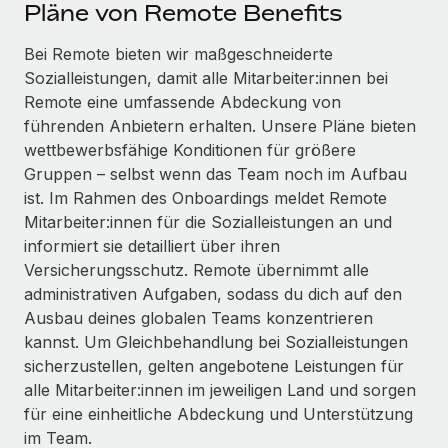
Events
Pläne von Remote Benefits
Tools
Partner werden
Newsroom
Bei Remote bieten wir maßgeschneiderte
Entdecke die Möglichkeiten einer Partnerschaft
Sozialleistungen, damit alle Mitarbeiter:innen bei
DIENSTLEISTUNGEN
Informationen zu Gehältern und Qualifikationen
Remote Build
Demnächst verfügbar
Remote eine umfassende Abdeckung von
Frag unsere Expert:innen
Beratung zu Integrationen und KI-Automatisierung
führenden Anbietern erhalten. Unsere Pläne bieten
Insights Center
Hilfe von Expert:innen für globale HR & Compliance
wettbewerbsfähige Konditionen für größere
Hol dir Unterstützung
Gruppen – selbst wenn das Team noch im Aufbau
Background-Checks
FALLSTUDIEN
ist. Im Rahmen des Onboardings meldet Remote
Einfacheres Bewerber:innen-Screening
Alle Ressourcen anzeigen
Mitarbeiter:innen für die Sozialleistungen an und
So hat der KI-Vorreiter Weaviate sein Team mit
informiert sie detailliert über ihren
Remote um 120 % vergrößert
Compliance Watchtower
Versicherungsschutz. Remote übernimmt alle
Lückenlose Compliance
BLOG
Weaviate auf einen Blick Weaviate entwickelt KI-basierte
administrativen Aufgaben, sodass du dich auf den
Open-Source-Infrastrukturen. Das...
Globale Payroll
Ausbau deines globalen Teams konzentrieren
Geräteverwaltung
kannst. Um Gleichbehandlung bei Sozialleistungen
Globale Bereitstellung und Verfolgung von IT-
Mehr erfahren
EOR und PEO
sicherzustellen, gelten angebotene Leistungen für
Geräten
alle Mitarbeiter:innen im jeweiligen Land und sorgen
Contractor Management
Gründung von Niederlassungen
für eine einheitliche Abdeckung und Unterstützung
Strategische Partnerschaft zwischen
Steuern
im Team.
Schnelle, rechtssichere Gründung von
Reverse Tech und Remote für Contractor