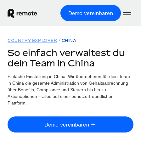
Demo vereinbaren
Startseite
COUNTRY EXPLORER
CHINA
Produkte
So einfach verwaltest du
dein Team in China
Lösungen
WELTWEITE BESCHÄFTIGUNG
Globale Payroll
Einfache Einstellung in China. Wir übernehmen für dein Team
Ressourcen
WELTWEITE ABDECKUNG
Einfache, rechtssicher Payroll
in China die gesamte Administration von Gehaltsabrechnung
Country Explorer
über Benefits, Compliance und Steuern bis hin zu
Preise
TOOLS UND RECHNER
Employer of Record
Aktienoptionen – alles auf einer benutzerfreundlichen
Länderspezifische Unterstützung bei der Einstellung
Weltweites Wachstum ohne Kosten für Niederlassungen
Plattform.
Scheinselbstständigkeitsrisiko berechnen
Explorer für US-Bundesstaaten
Länderspezifische Einschätzung des
Contractor of Record
Einfache Einstellung in allen US-Bundesstaaten
Scheinselbstständigkeitsrisikos
Deutsch
Rechtssichere, weltweite Arbeit mit Freelancer:innen
Demo vereinbaren
Remote im Vergleich
Personalkostenrechner
Contractor Management
English
Vergleiche mit unseren Mitbewerbern
Länderspezifische Berechnung der