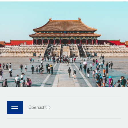
Globales Onboarding und Verwalten von
Gesamtbeschäftigungskosten
Anmelden
Freelancer:innen
Nederlands
WACHSTUMSPHASE
Honorarzahlungen berechnen
PEO
Français
Informationen zu möglichen Währungen und
Startups
Auslagern von komplexen HR-Aufgaben
Abwicklungsfristen für globale Freelancer:innen
Agile HR- und Payroll-Lösungen für wachsende
Deutsch
Unternehmen
INFRASTRUKTUR
LERNEN MIT REMOTE
Mittelstand
Español
Remote Embedded
Maßgeschneiderte HR-Lösungen, um Teams zu
Forschung und Leitfäden
Nahtlose Integration der HR in bestehende Abläufe
vergrößern
Italiano
Fallstudien
Plattform
Enterprise
Português (Portugal)
Integrierte HR-Kernfunktionen für dein Team
HR-Glossar
Globale HR für Konzerne und Großunternehmen
Verknüpfen
Neu
日本語
Checklisten und Vorlagen
Verknüpfung beliebiger KI-Tools mit Remote über unser
PARTNER WERDEN
Bibliothek für Stellenbeschreibungen
한국어
MCP
Übersicht
Strategische Technologiepartner
Webinare
Integrationen
Flexible Einbettung von Global-HR-Funktionen in deine
中文（简体）
Plattform
Prozessoptimierung mit unverzichtbaren Business-