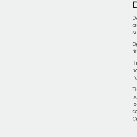
D
Da
cr
su
Og
ri
Il
no
l’
Ti
bu
lo
co
Ci