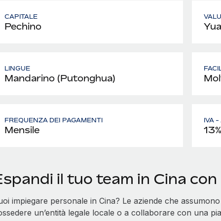
CAPITALE
VAL
Pechino
Yua
LINGUE
FACI
Mandarino (Putonghua)
Mol
FREQUENZA DEI PAGAMENTI
IVA 
Mensile
13
Espandi il tuo team in Cina co
uoi impiegare personale in Cina? Le aziende che assumono 
ossedere un’entità legale locale o a collaborare con una p