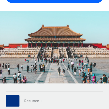
Compáranos con otras empresas.
Iniciar sesión
Contractor Management
Nederlands
Calculadora de pagos a autónomos
Integra y gestiona a autónomos globalmente.
Descubre opciones de divisas y tiempos de pago para
ETAPAS DE CRECIMIENTO
Français
autónomos globales.
PEO
Startups
Externaliza tareas laborales complejas.
Deutsch
Soluciones ágiles de RR. HH. globales y nóminas para
APRENDIZAJE CON REMOTE
empresas en crecimiento.
Español
Guías y recursos
INFRAESTRUCTURA
Mediana empresa
Conexión Remote
Casos prácticos
Amplía tu equipo con soluciones de RR. HH.
Italiano
Integra los RR. HH. en tus flujos de trabajo sin
personalizadas.
Glosario de RR. HH.
complicaciones.
Português (Portugal)
Empresa
Listas de verificación y plantillas
Plataforma
RR. HH. globales para grandes empresas.
日本語
Funciones esenciales de RR. HH. integradas para tu
Biblioteca de descripciones de puestos
equipo.
한국어
ASOCIARSE
Webinarios
Conectar
Nuevo
Socios tecnológicos estratégicos
Resumen
中文（简体）
Conecta cualquier herramienta de IA con Remote
Eventos
Integra la gestión de los RR. HH. globales en tu
mediante nuestro MCP.