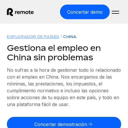
Concertar demo
Inicio
EXPLORADOR DE PAÍSES
CHINA
Productos
Gestiona el empleo en
China sin problemas
Soluciones
EMPLEO GLOBAL
Nómina global
No sufras a la hora de gestionar todo lo relacionado
Recursos
COBERTURA MUNDIAL
Gestiona las nóminas de forma sencilla y conforme a la
con el empleo en China. Nos encargamos de las
Explorador de países
legalidad.
nóminas, las prestaciones, los impuestos, el
Precios
HERRAMIENTAS Y CALCULADORAS
Consulta el soporte del empleo global según el país.
cumplimiento normativo e incluso las opciones
Employer of Record
Calculadora del riesgo de clasificación errónea
sobre acciones de tu equipo en este país, y todo en
Explorador estatal de EE. UU.
Expándete en todo el mundo sin gastar en entidades.
Consulta el riesgo de clasificación errónea por país.
una plataforma fácil de usar.
Simplifica la contratación en todos los estados de EE.
Español
Contractor of Record
Calculadora del coste por empleado
UU.
Contrata a autónomos en cualquier parte del mundo
Calcula lo que cuestan los empleados en total en
Concertar demostración
English
Comparador de Remote
cumpliendo la normativa.
cualquier país.