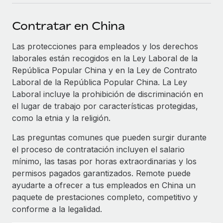
plataforma de forma flexible.
Sala de prensa
Integraciones
Contratar en China
Asociarse
Optimiza los procesos con herramientas empresariales
Información sobre salarios y talento
Descubre oportunidades de colaborar con nosotros.
esenciales.
Las protecciones para empleados y los derechos
Centro de información
laborales están recogidos en la Ley Laboral de la
Remote Build
Próximamente
República Popular China y en la Ley de Contrato
Consultoría de integraciones y automatización con IA.
Obtén ayuda
SERVICIOS
Laboral de la República Popular China. La Ley
Laboral incluye la prohibición de discriminación en
Pregunta a un experto
Consulta todos los recursos
CASOS PRÁCTICOS
el lugar de trabajo por características protegidas,
Obtén ayuda de gente experta en RR. HH. globales
como la etnia y la religión.
y cumplimiento normativo.
BLOG
Las preguntas comunes que pueden surgir durante
Comprobaciones de antecedentes
Nómina global
el proceso de contratación incluyen el salario
Simplifica los procesos de cribado de candidatos.
mínimo, las tasas por horas extraordinarias y los
EOR y PEO
permisos pagados garantizados. Remote puede
Cumplimiento normativo
Contractor Management
ayudarte a ofrecer a tus empleados en China un
Adelántate a los riesgos de cumplimiento
paquete de prestaciones completo, competitivo y
normativo.
Impuestos
conforme a la legalidad.
Gestión de dispositivos