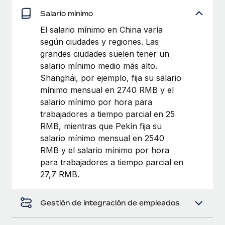
Explora el blog
Proporciona dispositivos tecnológicos y contrólalos
Salario mínimo
en todo el mundo.
El salario mínimo en China varía
BLOG
según ciudades y regiones. Las
Apertura de entidades
grandes ciudades suelen tener un
Abre entidades conforme a la legalidad enseguida.
Novedades de producto de Remote:
salario mínimo medio más alto.
Integraciones con Gusto y Xero y Contractor
Movilidad y reubicación
Management Plus
Shanghái, por ejemplo, fija su salario
Reubica a los empleados con facilidad.
mínimo mensual en 2740 RMB y el
La misión de Remote sigue siendo ayudar a empresas de
salario mínimo por hora para
todos los tamaños a contratar, gestionar y...
Prestaciones
trabajadores a tiempo parcial en 25
Gestiona las prestaciones de los empleados sin
Más información
RMB, mientras que Pekín fija su
complicaciones.
salario mínimo mensual en 2540
RMB y el salario mínimo por hora
Pento se convierte en un empleador equitativo
para trabajadores a tiempo parcial en
con Remote
27,7 RMB.
Gestionar las nóminas internamente es complicado. Tardas
semanas en hacerlo manualmente y, al mes...
Gestión de integración de empleados
Más información